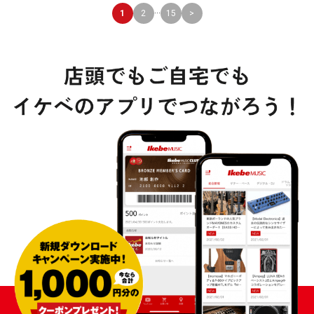
...
1
2
15
>