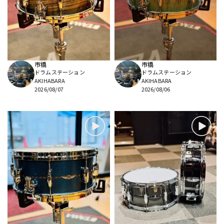
DTM オンライン納品
レコーディング機器
配信/ライブ機器
楽器アクセサリ
市橋
市橋
ドラムステーション
ドラムステーション
中古
ヴィンテージ
AKIHABARA
AKIHABARA
2026/08/07
2026/08/06