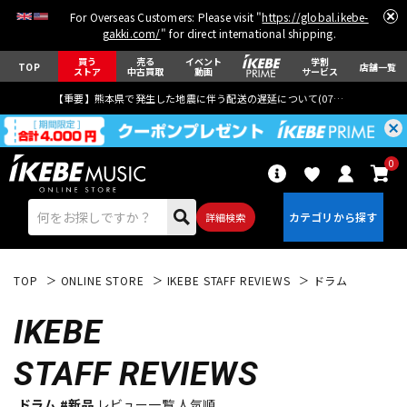
For Overseas Customers: Please visit "
https://global.ikebe-
gakki.com/
" for direct international shipping.
買う
売る
イベント
学割
TOP
店舗一覧
ストア
中古買取
動画
サービス
【重要】熊本県で発生した地震に伴う配送の遅延について(
07月29日
更新)
0
詳細検索
TOP
ONLINE STORE
IKEBE STAFF REVIEWS
ドラム
IKEBE
STAFF REVIEWS
エレキギター
アコギ/エレアコ
ドラム #新品
レビュー一覧 人気順