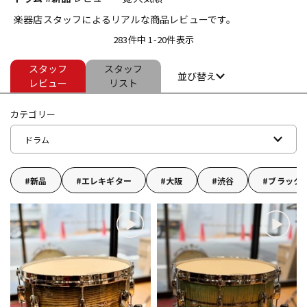
楽器店スタッフによるリアルな商品レビューです。
ベース
ウクレレ
283件中 1-20件表示
スタッフ
スタッフ
ドラム
パーカッション
並び替え
レビュー
リスト
カテゴリー
キーボード
電子ピアノ
ドラム
管楽器
その他楽器
新品
エレキギター
大阪
渋谷
ブラック
アンプ
エフェクター
DJ機器
DTM