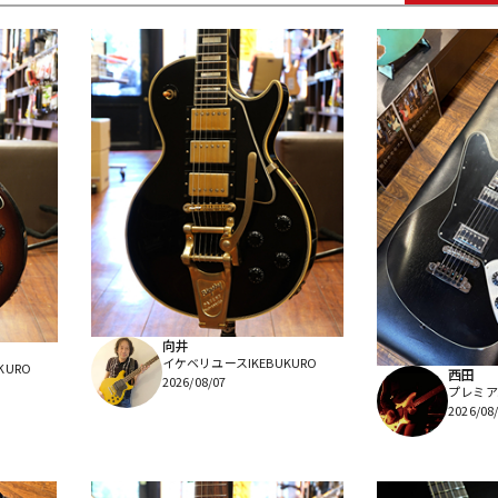
DTM オンラ
レコーディン
イン納品
グ機器
ジ
向井
イケベリユースIKEBUKURO
KURO
西田
2026/08/07
プレミア
2026/08