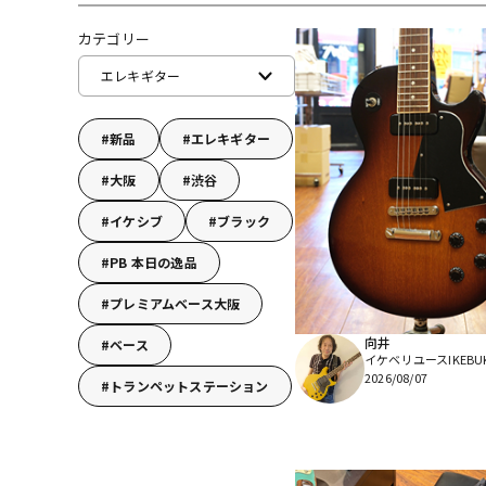
DJ機器
DTM
カテゴリー
エレキギター
中古
ヴィンテー
新品
エレキギター
大阪
渋谷
イケシブ
ブラック
PB 本日の逸品
プレミアムベース大阪
向井
ベース
イケベリユースIKEBU
2026/08/07
トランペットステーション