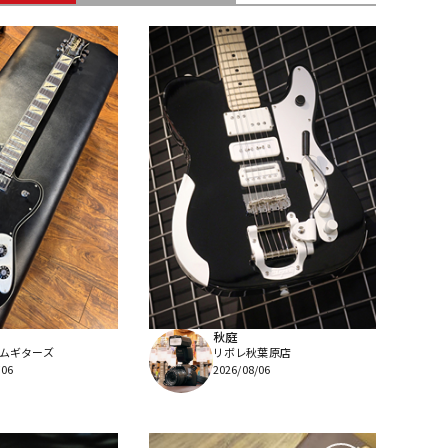
配信/ライブ
楽器アクセサ
機器
リ
秋庭
ムギターズ
リボレ秋葉原店
/06
2026/08/06