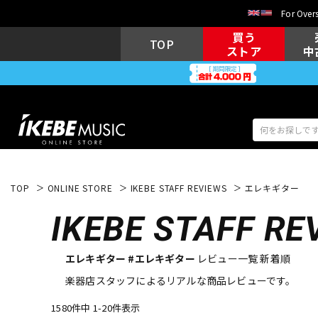
For Overs
買う
TOP
ストア
中
TOP
ONLINE STORE
IKEBE STAFF REVIEWS
エレキギター
アコギ/エレ
エレキギター
アコ
IKEBE
STAFF RE
エレキギター #エレキギター
レビュー一覧 新着順
キーボード
電子ピアノ
楽器店スタッフによるリアルな商品レビューです。
1580件中 1-20件表示