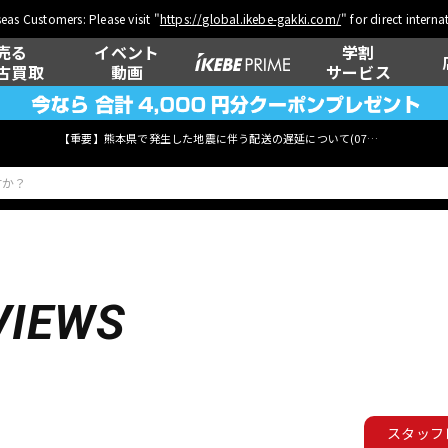
eas Customers: Please visit "
https://global.ikebe-gakki.com/
" for direct intern
売る
イベント
学割
古買取
動画
サービス
【重要】熊本県で発生した地震に伴う配送の遅延について(
07月29日
更新)
ベース
ウクレレ
VIEWS
管楽器
その他楽器
スタッフ