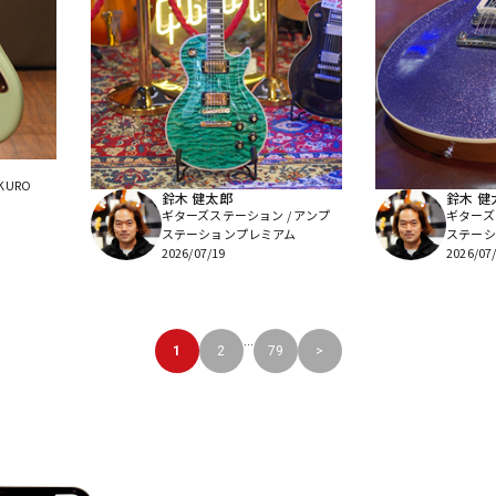
KURO
鈴木 健太郎
鈴木 健
ギターズステーション / アンプ
ギターズ
ステーションプレミアム
ステーシ
2026/07/19
2026/07
...
1
2
79
>