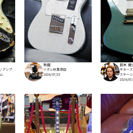
秋庭
鈴木 健
/ アンプ
リボレ秋葉原店
ギターズ
ム
2026/07/23
ステーシ
2026/07