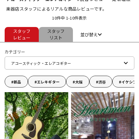
楽器店スタッフによるリアルな商品レビューです。
ベース
ウクレレ
10件中 1-10件表示
スタッフ
スタッフ
ドラム
パーカッション
並び替え
レビュー
リスト
カテゴリー
キーボード
電子ピアノ
アコースティック・エレアコギター
管楽器
その他楽器
新品
エレキギター
大阪
渋谷
イケシブ
アンプ
エフェクター
DJ機器
DTM