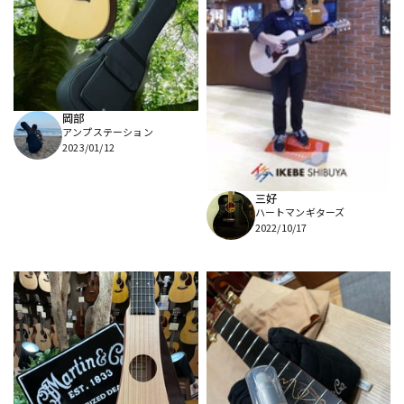
DTM オンライン納品
レコーディング機器
配信/ライブ機器
楽器アクセサリ
岡部
アンプステーション
中古
ヴィンテージ
2023/01/12
三好
ハートマンギターズ
2022/10/17