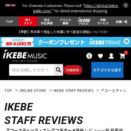
For Overseas Customers: Please visit "
https://global.ikebe-
gakki.com/
" for direct international shipping.
買う
売る
イベント
学割
TOP
店舗一覧
ストア
中古買取
動画
サービス
【重要】熊本県で発生した地震に伴う配送の遅延について(
07月29日
更新)
0
詳細検索
TOP
ONLINE STORE
IKEBE STAFF REVIEWS
アコースティック
IKEBE
STAFF REVIEWS
エレキギター
アコギ/エレアコ
アコースティック・エレアコギター #渋谷
レビュー一覧 新着順