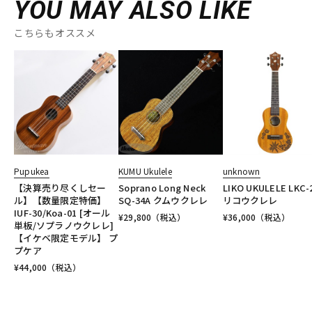
YOU MAY ALSO LIKE
こちらもオススメ
Pupukea
KUMU Ukulele
unknown
【決算売り尽くしセー
Soprano Long Neck
LIKO UKULELE LKC-
ル】【数量限定特価】
SQ-34A クムウクレレ
リコウクレレ
IUF-30/Koa-01 [オール
¥
29,800
（税込）
¥
36,000
（税込）
単板/ソプラノウクレレ]
【イケベ限定モデル】 プ
プケア
¥
44,000
（税込）