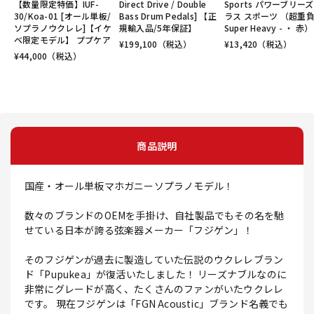
【数量限定特価】IUF-
Direct Drive / Double
Sports パワーブリー
30/Koa-01 [オール単板/
Bass Drum Pedals] 【正
ラス スポーツ （超重負
ソプラノウクレレ]【イケ
規輸入品/5年保証】
Super Heavy - ・ 赤）
ベ限定モデル】 ププケア
¥
199,100
（税込）
¥
13,420
（税込）
¥
44,000
（税込）
商品説明
国産・オール単板マホガニーソプラノモデル！
数々のブランドのOEMを手掛け、自社製品でもその名を馳
せている日本が誇る弦楽器メーカー「フジゲン」！
そのフジゲンが過去に製造していた伝説のウクレレブラン
ド「Pupukea」が復活いたしました！ リーズナブルなのに
非常にグレードが高く、たくさんのファンがいたウクレレ
です。 現在フジゲンは「FGN Acoustic」ブランド名義でも