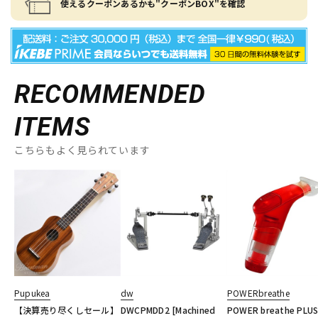
使えるクーポンあるかも"クーポンBOX"を確認
RECOMMENDED
ITEMS
こちらもよく見られています
Pupukea
dw
POWERbreathe
【決算売り尽くしセール】
DWCPMDD2 [Machined
POWER breathe PLU