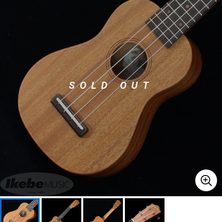
ベース
ウクレレ
ドラム
パーカッション
SOLD OUT
キーボード
電子ピアノ
管楽器
その他楽器
アンプ
エフェクター
DJ機器
DTM