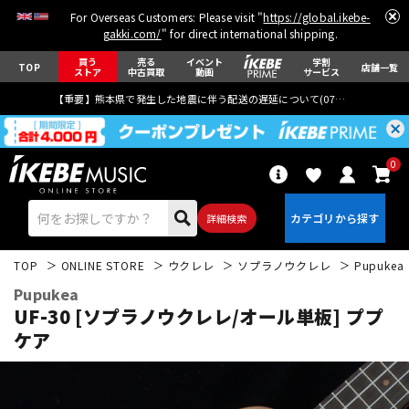
For Overseas Customers: Please visit "
https://global.ikebe-
gakki.com/
" for direct international shipping.
買う
売る
イベント
学割
TOP
店舗一覧
ストア
中古買取
動画
サービス
【重要】熊本県で発生した地震に伴う配送の遅延について(
07月29日
更新)
0
詳細検索
TOP
ONLINE STORE
ウクレレ
ソプラノウクレレ
Pupukea
Pupukea
UF-30 [ソプラノウクレレ/オール単板] ププ
ケア
エレキギター
アコギ/エレアコ