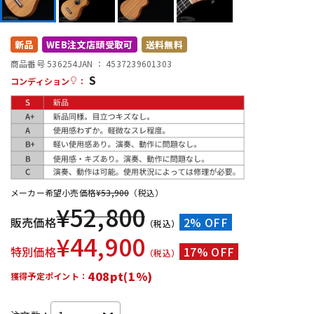
DTM オンライン納品
レコーディング機器
新品
WEB注文店頭受取可
送料無料
配信/ライブ機器
楽器アクセサリ
商品番号 536254
JAN ：
4537239601303
S
コンディション
：
中古
ヴィンテージ
メーカー希望小売価格
¥
53,900
（税込）
¥
52,800
販売価格
2% OFF
（税込）
¥
44,900
特別価格
17% OFF
（税込）
408pt(1%)
獲得予定ポイント：