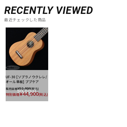
RECENTLY VIEWED
最近チェックした商品
UF-30 [ソプラノウクレレ/
オール単板] ププケア
¥52,800
販売価格
(税込)
SOLD OUT
¥44,900
特別価格
(税込)