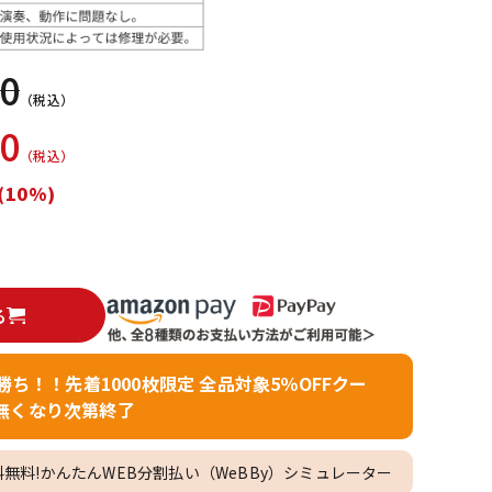
配信/ライブ
楽器アクセサ
機器
リ
00
（税込）
00
（税込）
(10%)
る
者勝ち！！先着1000枚限定 全品対象5％OFFクー
無くなり次第終了
料無料!かんたんWEB分割払い（WeBBy）シミュレーター