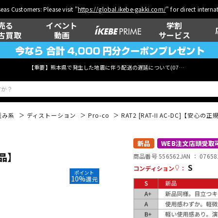
eas Customers: Please visit "
https://global.ikebe-gakki.com/
" for direct intern
売る
イベント
学割
古買取
動画
サービス
【重要】熊本県で発生した地震に伴う配送の遅延について(
07月29日
更新)
歪み系
ディストーション
Pro-co
RAT2 [RAT-II AC-DC]【安心
ベース
ウクレレ
新品
WEB注文店頭受取
入品】
商品番号 556562
JAN ：
07658
S
コンディション
：
ポイント
10%
還元
管楽器
その他楽器