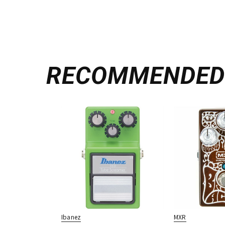
RECOMMENDE
Ibanez
MXR