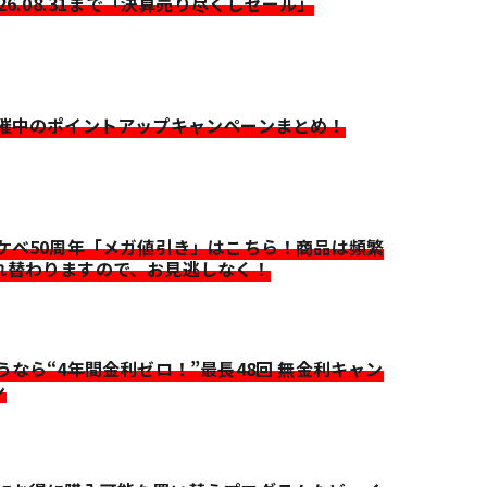
026.08.31まで「決算売り尽くしセール」
開催中のポイントアップキャンペーンまとめ！
イケベ50周年「メガ値引き」はこちら！商品は頻繁
れ替わりますので、お見逃しなく！
迷うなら“4年間金利ゼロ！”最長48回 無金利キャン
ン