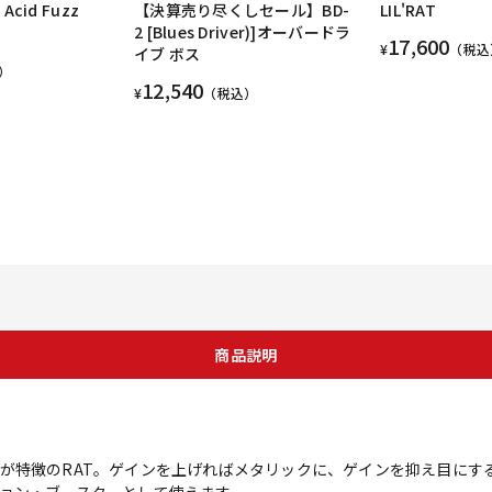
 Acid Fuzz
【決算売り尽くしセール】BD-
LIL'RAT
2 [Blues Driver)]オーバードラ
17,600
¥
（税込
イブ ボス
）
12,540
¥
（税込）
商品説明
が特徴のRAT。ゲインを上げればメタリックに、ゲインを抑え目にす