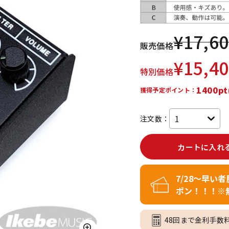
DTM オンラ
レコーディン
イン納品
グ機器
¥
17,6
販売価格
ジ
¥
15,4
特別価格
1400pt
獲得予定ポイント：
注文数：
カートに入れ
7/28～早い
ポン！！！※
48回まで金利手数