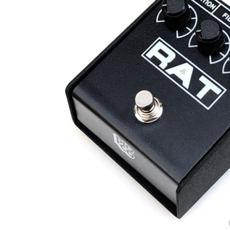
DJ機器
DTM
中古
ヴィンテー