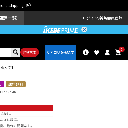
ational shipping.
店舗一覧
ログイン
新規会員登録
0
詳細検索
の正規輸入品】
パーカッショ
ドラム
ン
可
送料無料
11580546
アンプ
エフェクター