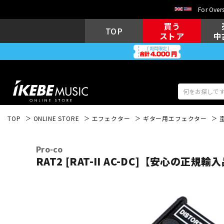
For Overs
買う
TOP
ストア
中
TOP
ONLINE STORE
エフェクター
ギター用エフェクター
アコギ/エレ
エレキギター
アコ
Pro-co
RAT2 [RAT-II AC-DC]【安心の正規輸
キーボード
電子ピアノ