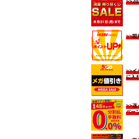
>>2
>>
>>
に入
>>
ペー