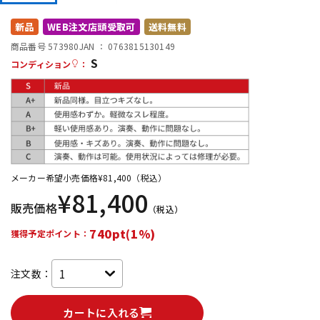
DTM オンライン納品
レコーディング機器
新品
WEB注文店頭受取可
送料無料
商品番号 573980
JAN ：
0763815130149
S
配信/ライブ機器
楽器アクセサリ
コンディション
：
中古
ヴィンテージ
メーカー希望小売価格
¥
81,400
（税込）
¥
81,400
販売価格
（税込）
740pt(1%)
獲得予定ポイント：
注文数：
カートに入れる