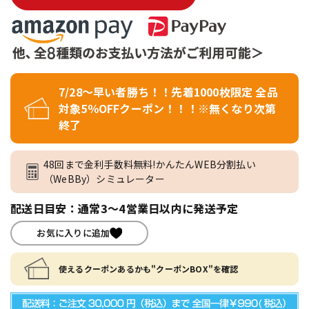
7/28～早い者勝ち！！先着1000枚限定 全品
対象5％OFFクーポン！！！※無くなり次第
終了
48回まで金利手数料無料!かんたんWEB分割払い
（WeBBy）シミュレーター
配送日目安：通常3～4営業日以内に発送予定
お気に入りに追加
使えるクーポンあるかも"クーポンBOX"を確認