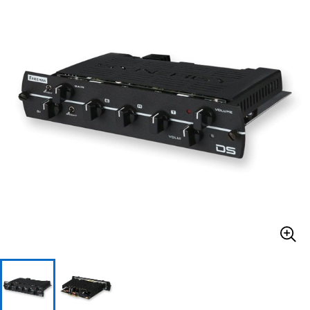
ベース
ウクレレ
ドラム
パーカッション
キーボード
電子ピアノ
管楽器
その他楽器
アンプ
エフェクター
DJ機器
DTM