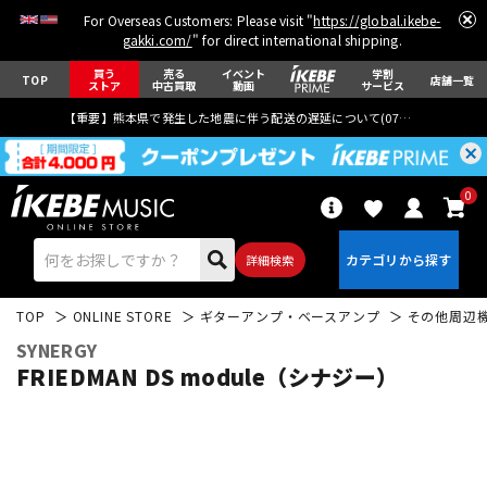
For Overseas Customers: Please visit "
https://global.ikebe-
gakki.com/
" for direct international shipping.
買う
売る
イベント
学割
TOP
店舗一覧
ストア
中古買取
動画
サービス
【重要】熊本県で発生した地震に伴う配送の遅延について(
07月29日
更新)
0
詳細検索
TOP
ONLINE STORE
ギターアンプ・ベースアンプ
その他周辺
SYNERGY
FRIEDMAN DS module（シナジー）
エレキギター
アコギ/エレアコ