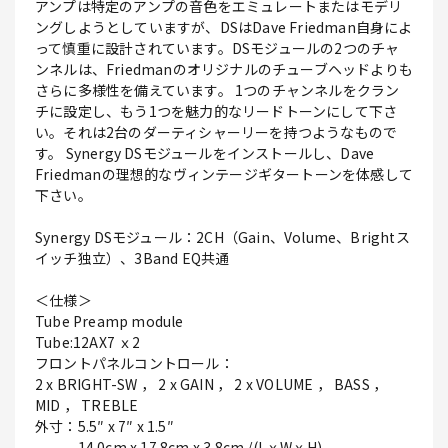
アンプは特定のアンプの音色をエミュレートまたはモデリ
ングしようとしていますが、DSはDave Friedman自身によ
って慎重に設計されています。DSモジュールの2つのチャ
ンネルは、Friedmanのオリジナルのチューブヘッドよりも
さらに多様性を備えています。 1つのチャンネルをクラン
チに設定し、もう1つを魅力的なリードトーンにして下さ
い。それは2台のダーティシャーリーを持つようなもので
す。 Synergy DSモジュールをインストールし、Dave
Friedmanの理想的なヴィンテージギタートーンを体感して
下さい。
Synergy DSモジュール：2CH（Gain、Volume、Brightス
イッチ独立）、3Band EQ共通
＜仕様＞
Tube Preamp module
Tube:12AX7 ｘ2
フロントパネルコントロール：
2 x BRIGHT-SW ， 2 x GAIN ， 2 x VOLUME ， BASS ，
MID ， TREBLE
外寸：5.5″ x 7″ x 1.5″
14.0cm x 17.8cm x 3.8cm /(LｘWｘH)