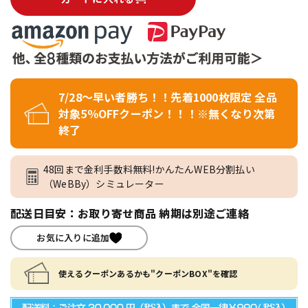
7/28～早い者勝ち！！先着1000枚限定 全品
対象5％OFFクーポン！！！※無くなり次第
終了
48回まで金利手数料無料!かんたんWEB分割払い
（WeBBy）シミュレーター
配送日目安：お取り寄せ商品 納期は別途ご連絡
お気に入りに追加
使えるクーポンあるかも"クーポンBOX"を確認