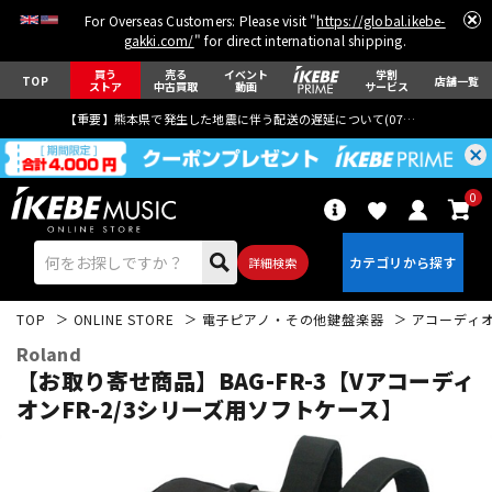
For Overseas Customers: Please visit "
https://global.ikebe-
gakki.com/
" for direct international shipping.
買う
売る
イベント
学割
TOP
店舗一覧
ストア
中古買取
動画
サービス
【重要】熊本県で発生した地震に伴う配送の遅延について(
07月29日
更新)
0
詳細検索
TOP
ONLINE STORE
電子ピアノ・その他鍵盤楽器
アコーディ
Roland
【お取り寄せ商品】BAG-FR-3【Vアコーディ
オンFR-2/3シリーズ用ソフトケース】
エレキギター
アコギ/エレアコ