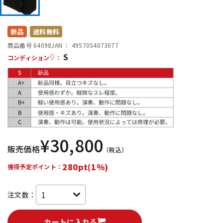
DTM オンライン納品
レコーディング機器
新品
送料無料
配信/ライブ機器
楽器アクセサリ
商品番号 64098
JAN ：
4957054073077
S
コンディション
：
中古
ヴィンテージ
¥
30,800
販売価格
（税込）
280pt(1%)
獲得予定ポイント：
注文数：
カートに入れる