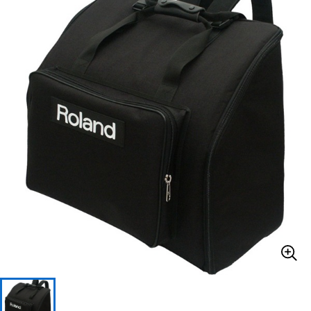
ベース
ウクレレ
ドラム
パーカッション
キーボード
電子ピアノ
管楽器
その他楽器
アンプ
エフェクター
DJ機器
DTM