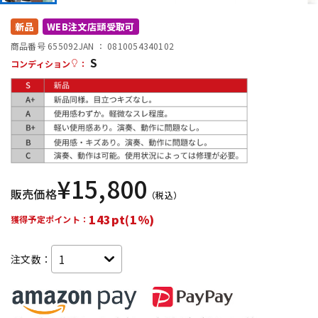
DTM オンライン納品
レコーディング機器
新品
WEB注文店頭受取可
商品番号 655092
JAN ：
0810054340102
S
配信/ライブ機器
楽器アクセサリ
コンディション
：
中古
ヴィンテージ
¥
15,800
販売価格
（税込）
143pt(1%)
獲得予定ポイント：
注文数：