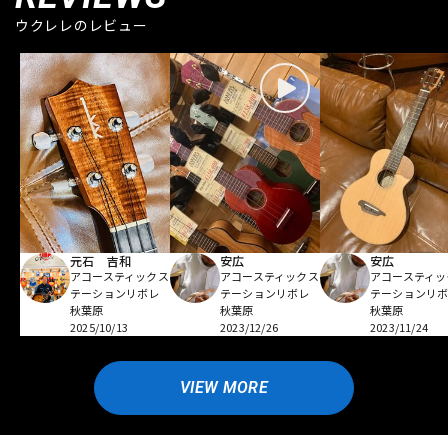
ウクレレのレビュー
元石 吉和
安広
安広
アコースティックス
アコースティックス
アコースティッ
テーションリボレ
テーションリボレ
テーションリ
秋葉原
秋葉原
秋葉原
2025/10/13
2023/12/26
2023/11/24
VIEW MORE