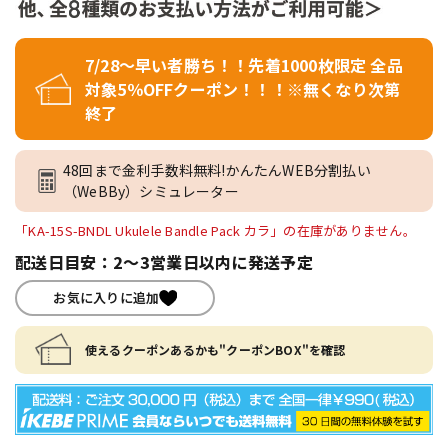
7/28～早い者勝ち！！先着1000枚限定 全品
対象5％OFFクーポン！！！※無くなり次第
終了
48回まで金利手数料無料!かんたんWEB分割払い
（WeBBy）シミュレーター
「KA-15S-BNDL Ukulele Bandle Pack カラ」の在庫がありません。
配送日目安：2～3営業日以内に発送予定
お気に入りに追加
使えるクーポンあるかも"クーポンBOX"を確認