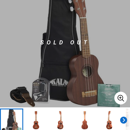
ベース
ウクレレ
ドラム
パーカッション
SOLD OUT
キーボード
電子ピアノ
管楽器
その他楽器
アンプ
エフェクター
DJ機器
DTM