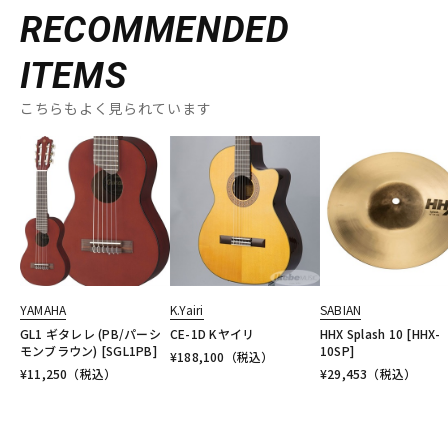
RECOMMENDED
ITEMS
こちらもよく見られています
YAMAHA
K.Yairi
SABIAN
GL1 ギタレレ (PB/パーシ
CE-1D Kヤイリ
HHX Splash 10 [HHX-
モンブラウン) [SGL1PB]
10SP]
¥
188,100
（税込）
¥
11,250
（税込）
¥
29,453
（税込）