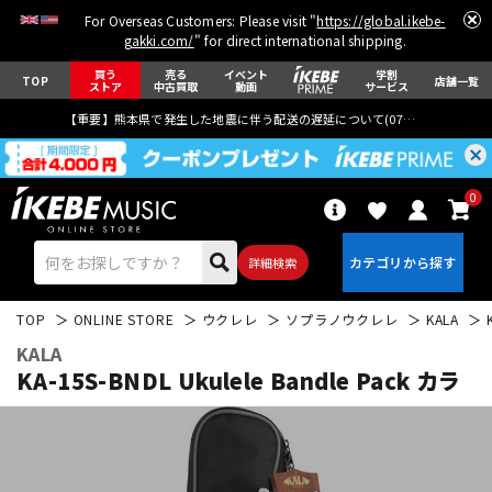
For Overseas Customers: Please visit "
https://global.ikebe-
gakki.com/
" for direct international shipping.
買う
売る
イベント
学割
TOP
店舗一覧
ストア
中古買取
動画
サービス
【重要】熊本県で発生した地震に伴う配送の遅延について(
07月29日
更新)
0
詳細検索
TOP
ONLINE STORE
ウクレレ
ソプラノウクレレ
KALA
KALA
KA-15S-BNDL Ukulele Bandle Pack カラ
エレキギター
アコギ/エレアコ