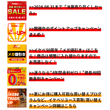
>>2026.08.31まで「決算売り尽くしセー
ル」
>>開催中のポイントアップキャンペーン
まとめ！
>>イケベ50周年「メガ値引き」はこち
ら！商品は頻繁に入れ替わりますので、
お見逃しなく！
>>迷うなら“4年間金利ゼロ！”最長48回
無金利キャンペーン
>>更にお得に購入可能な買い替えプログ
ラムなど、イケベリユース買取/買い替え
キャンペーン詳細はこちら