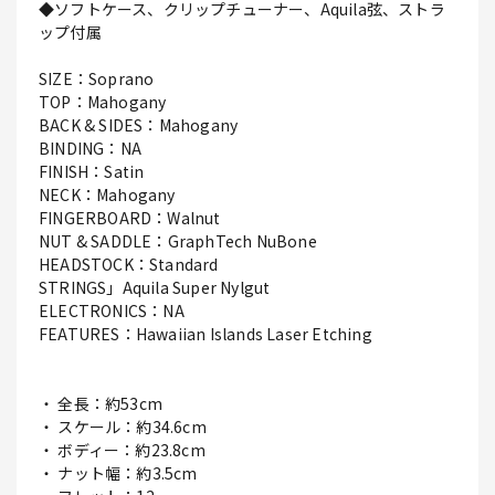
◆ソフトケース、クリップチューナー、Aquila弦、ストラ
ップ付属
SIZE：Soprano
TOP：Mahogany
BACK & SIDES：Mahogany
BINDING：NA
FINISH：Satin
NECK：Mahogany
FINGERBOARD：Walnut
NUT & SADDLE：GraphTech NuBone
HEADSTOCK：Standard
STRINGS」Aquila Super Nylgut
ELECTRONICS：NA
FEATURES：Hawaiian Islands Laser Etching
・ 全長：約53cm
・ スケール：約34.6cm
・ ボディー：約23.8cm
・ ナット幅：約3.5cm