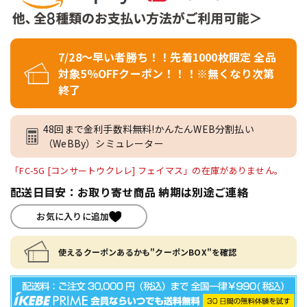
7/28～早い者勝ち！！先着1000枚限定 全品
対象5％OFFクーポン！！！※無くなり次第
終了
48回まで金利手数料無料!かんたんWEB分割払い
（WeBBy）シミュレーター
「FC-5G [コンサートウクレレ] フェイマス」の在庫がありません。
配送日目安：お取り寄せ商品 納期は別途ご連絡
お気に入りに追加
使えるクーポンあるかも"クーポンBOX"を確認