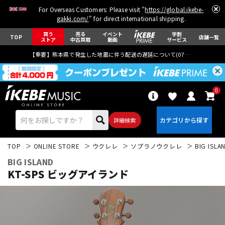
For Overseas Customers: Please visit "
https://global.ikebe-
gakki.com/
" for direct international shipping.
買う
売る
イベント
学割
TOP
店舗一覧
ストア
中古買取
動画
サービス
【重要】熊本県で発生した地震に伴う配送の遅延について(
07月29日
更新)
0
詳細検索
TOP
ONLINE STORE
ウクレレ
ソプラノウクレレ
BIG ISLA
BIG ISLAND
KT-SPS ビッグアイランド
エレキギター
アコギ/エレアコ