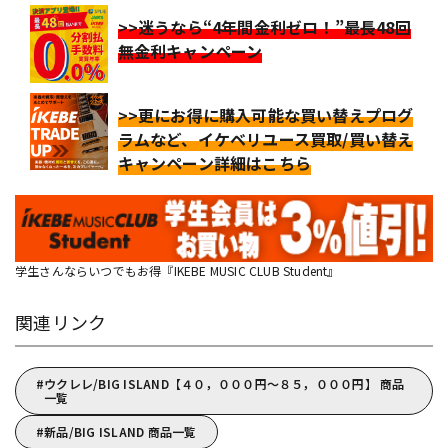
>>迷うなら“4年間金利ゼロ！”最長48回
無金利キャンペーン
>>更にお得に購入可能な買い替えプログ
ラムなど、イケベリユース買取/買い替え
キャンペーン詳細はこちら
学生さんならいつでもお得『IKEBE MUSIC CLUB Student』
関連リンク
ウクレレ/BIG ISLAND【４０，０００円～８５，０００円】 商品
一覧
新品/BIG ISLAND 商品一覧