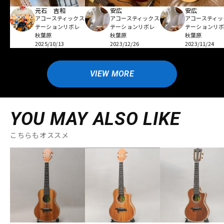
元石 吉和
安広
安広
アコースティックス
アコースティックス
アコースティッ
テーションリボレ
テーションリボレ
テーションリ
秋葉原
秋葉原
秋葉原
2025/10/13
2023/12/26
2023/11/24
VIEW MORE
YOU MAY ALSO LIKE
こちらもオススメ