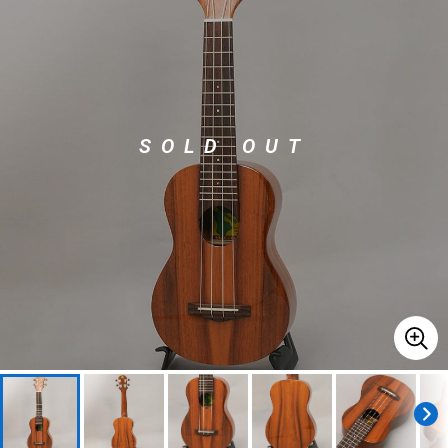
ベース
ウクレレ
ドラム
パーカッション
SOLD OUT
キーボード
電子ピアノ
管楽器
その他楽器
アンプ
エフェクター
DJ機器
DTM