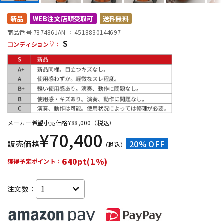
DTM オンライン納品
レコーディング機器
新品
WEB注文店頭受取可
送料無料
商品番号 787486
JAN ：
4518830144697
S
配信/ライブ機器
楽器アクセサリ
コンディション
：
中古
ヴィンテージ
メーカー希望小売価格
¥
88,000
（税込）
¥
70,400
販売価格
20% OFF
（税込）
640pt(1%)
獲得予定ポイント：
注文数：