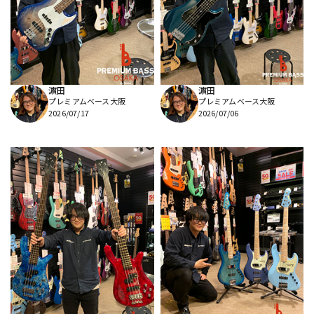
DTM オンライン納品
レコーディング機器
配信/ライブ機器
楽器アクセサリ
濵田
濵田
プレミアムベース大阪
プレミアムベース大阪
中古
ヴィンテージ
2026/07/17
2026/07/06