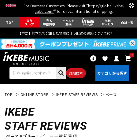
For Overseas Customers: Please visit "
https://global.ikebe-
gakki.com/
" for direct international shipping.
買う
売る
イベント
学割
TOP
店舗一覧
ストア
中古買取
動画
サービス
【重要】熊本県で発生した地震に伴う配送の遅延について(
07月29日
更新)
0
詳細検索
TOP
ONLINE STORE
IKEBE STAFF REVIEWS
ベース
IKEBE
STAFF REVIEWS
エレキギター
アコギ/エレアコ
ベース #ブルー
レビュー一覧 新着順