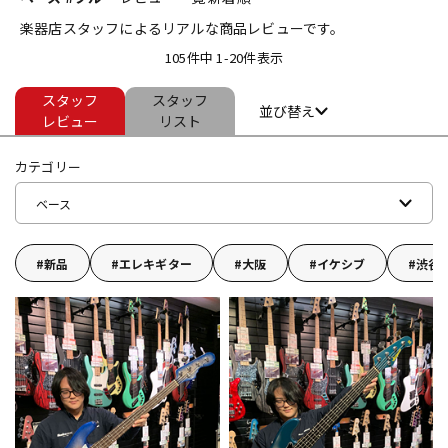
楽器店スタッフによるリアルな商品レビューです。
ベース
ウクレレ
105件中 1-20件表示
スタッフ
スタッフ
ドラム
パーカッション
並び替え
レビュー
リスト
カテゴリー
キーボード
電子ピアノ
ベース
管楽器
その他楽器
新品
エレキギター
大阪
イケシブ
渋谷
アンプ
エフェクター
DJ機器
DTM