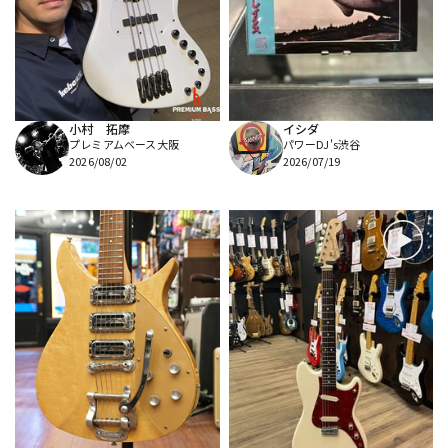
DTM オンライン納品
レコーディング機器
配信/ライブ機器
楽器アクセサリ
小村 拓摩
イシダ
プレミアムベース大阪
パワーDJ's渋谷
中古
ヴィンテージ
2026/08/02
2026/07/19