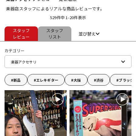
楽器店スタッフによるリアルな商品レビューです。
ベース
ウクレレ
529件中 1-20件表示
スタッフ
スタッフ
ドラム
パーカッション
並び替え
レビュー
リスト
カテゴリー
キーボード
電子ピアノ
楽器アクセサリ
管楽器
その他楽器
新品
エレキギター
大阪
渋谷
ブラック
アンプ
エフェクター
DJ機器
DTM