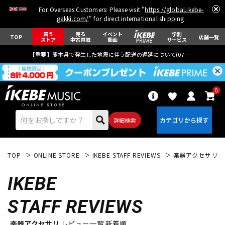
For Overseas Customers: Please visit "
https://global.ikebe-
gakki.com/
" for direct international shipping.
買う
売る
イベント
学割
TOP
店舗一覧
ストア
中古買取
動画
サービス
【重要】熊本県で発生した地震に伴う配送の遅延について(
07月29日
更新)
0
詳細検索
TOP
ONLINE STORE
IKEBE STAFF REVIEWS
楽器アクセサリ
IKEBE
STAFF REVIEWS
エレキギター
アコギ/エレアコ
楽器アクセサリ
レビュー一覧 新着順