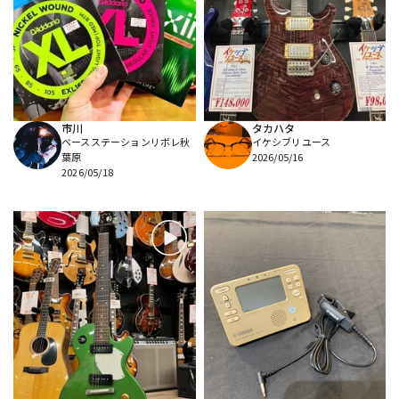
市川
タカハタ
ベースステーションリボレ秋
イケシブリユース
葉原
2026/05/16
2026/05/18