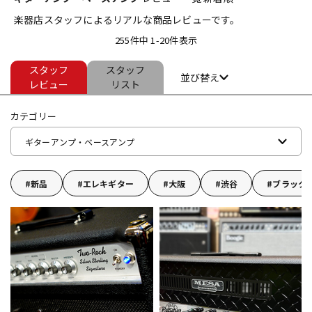
楽器店スタッフによるリアルな商品レビューです。
ベース
ウクレレ
255件中 1-20件表示
スタッフ
スタッフ
ドラム
パーカッション
並び替え
レビュー
リスト
カテゴリー
キーボード
電子ピアノ
ギターアンプ・ベースアンプ
管楽器
その他楽器
新品
エレキギター
大阪
渋谷
ブラック
アンプ
エフェクター
DJ機器
DTM