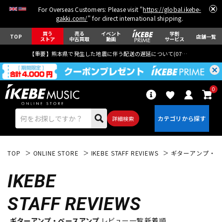
For Overseas Customers: Please visit "
https://global.ikebe-
gakki.com/
" for direct international shipping.
買う
売る
イベント
学割
TOP
店舗一覧
ストア
中古買取
動画
サービス
【重要】熊本県で発生した地震に伴う配送の遅延について(
07月29日
更新)
0
詳細検索
TOP
ONLINE STORE
IKEBE STAFF REVIEWS
ギターアンプ・ベ
IKEBE
STAFF REVIEWS
エレキギター
アコギ/エレアコ
ギターアンプ・ベースアンプ
レビュー一覧 新着順