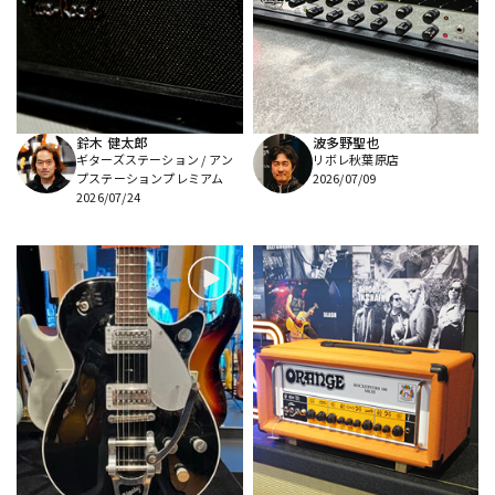
DTM オンライン納品
レコーディング機器
配信/ライブ機器
楽器アクセサリ
鈴木 健太郎
波多野聖也
ギターズステーション / アン
リボレ秋葉原店
中古
ヴィンテージ
プステーションプレミアム
2026/07/09
2026/07/24