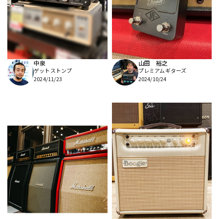
DTM オンライン納品
レコーディング機器
配信/ライブ機器
楽器アクセサリ
中泉
山田 裕之
ゲットストンプ
プレミアムギターズ
中古
ヴィンテージ
2024/11/23
2024/10/24