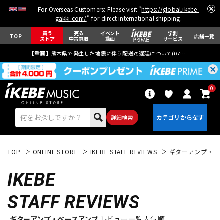
For Overseas Customers: Please visit "
https://global.ikebe-
gakki.com/
" for direct international shipping.
買う
売る
イベント
学割
TOP
店舗一覧
ストア
中古買取
動画
サービス
【重要】熊本県で発生した地震に伴う配送の遅延について(
07月29日
更新)
0
詳細検索
TOP
ONLINE STORE
IKEBE STAFF REVIEWS
ギターアンプ・ベ
IKEBE
STAFF REVIEWS
エレキギター
アコギ/エレアコ
ギターアンプ・ベースアンプ
レビュー一覧 人気順