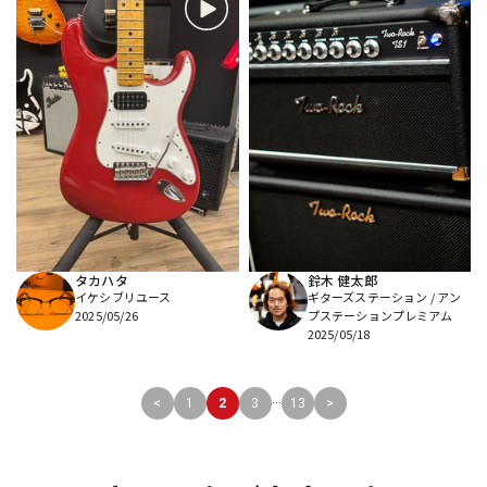
タカハタ
鈴木 健太郎
イケシブリユース
ギターズステーション / アン
2025/05/26
プステーションプレミアム
2025/05/18
...
<
1
2
3
13
>