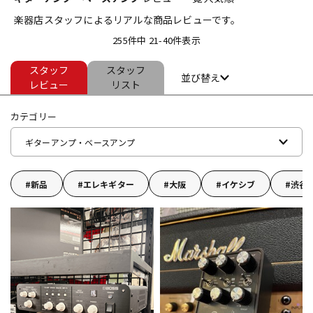
楽器店スタッフによるリアルな商品レビューです。
ベース
ウクレレ
255件中 21-40件表示
スタッフ
スタッフ
ドラム
パーカッション
並び替え
レビュー
リスト
カテゴリー
キーボード
電子ピアノ
ギターアンプ・ベースアンプ
管楽器
その他楽器
新品
エレキギター
大阪
イケシブ
渋谷
アンプ
エフェクター
DJ機器
DTM