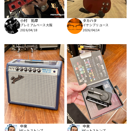
小村 拓摩
タカハタ
プレミアムベース大阪
イケシブリユース
2026/04/18
2026/04/14
中泉
中泉
ゲットストンプ
ゲットストンプ