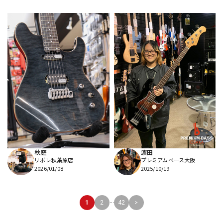
秋庭
濵田
リボレ秋葉原店
プレミアムベース大阪
2026/01/08
2025/10/19
...
1
2
42
>