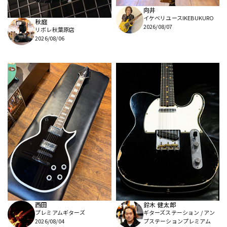
向井
イケベリユースIKEBUKURO
秋庭
2026/08/07
リボレ秋葉原店
2026/08/06
西田
鈴木 健太郎
プレミアムギターズ
ギターズステーション / アン
2026/08/04
プステーションプレミアム