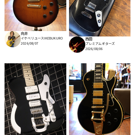
DTM オンライン納品
レコーディング機器
配信/ライブ機器
楽器アクセサリ
向井
イケベリユースIKEBUKURO
西田
2026/08/07
プレミアムギターズ
中古
ヴィンテージ
2026/08/06