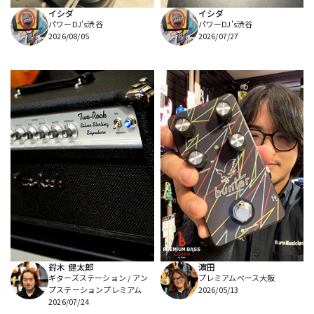
イシダ
イシダ
パワーDJ's渋谷
パワーDJ's渋谷
2026/08/05
2026/07/27
鈴木 健太郎
濵田
ギターズステーション / アン
プレミアムベース大阪
プステーションプレミアム
2026/05/13
2026/07/24