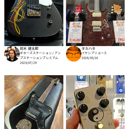
鈴木 健太郎
タカハタ
ギターズステーション / アン
イケシブリユース
プステーションプレミアム
2026/05/16
2026/07/29