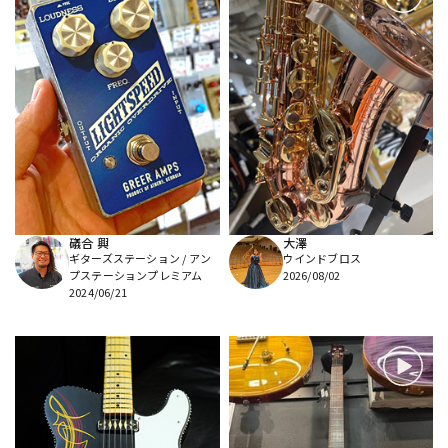
礒合 興
大澤
ギターズステーション / アン
ウインドブロス
プステーションプレミアム
2026/08/02
2024/06/21