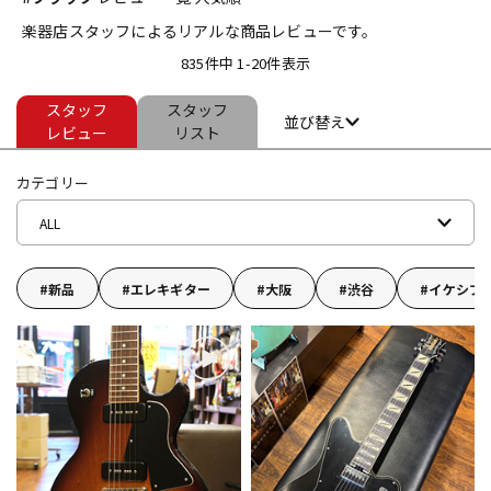
楽器店スタッフによるリアルな商品レビューです。
ベース
ウクレレ
835件中 1-20件表示
スタッフ
スタッフ
ドラム
パーカッション
並び替え
レビュー
リスト
カテゴリー
キーボード
電子ピアノ
ALL
管楽器
その他楽器
新品
エレキギター
大阪
渋谷
イケシブ
アンプ
エフェクター
DJ機器
DTM