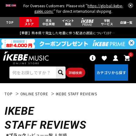
For Overseas Customers: Please visit "
https://global.ikebe-
gakki.com/
" for direct international shipping.
買う
売る
イベント
学割
TOP
店舗一覧
ストア
中古買取
動画
サービス
【重要】熊本県で発生した地震に伴う配送の遅延について(
07月29日
更新)
0
詳細検索
TOP
ONLINE STORE
IKEBE STAFF REVIEWS
IKEBE
STAFF REVIEWS
エレキギター
アコギ/エレアコ
#ブラック
レビュー一覧 人気順