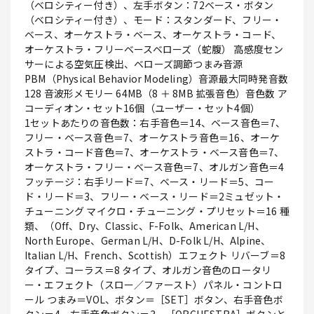
（ベロシティー付き）、左手ボタン：72ベース・ボタン
（ベロシティー付き）、モード：スタンダード、フリー・
ベース、オーケストラ・ベース、オーケストラ・コード、
オーケストラ・フリーベースベローズ（蛇腹） 高感度セン
サーによる空気圧検出、ベローズ調節つまみ音源
PBM（Physical Behavior Modeling）音源最大同時発音数
128 音波形メモリー 64MB（8 ＋ 8MB 拡張音色）音色数 ア
コーディオン・セット16個（ユーザー・セット4個）
1セットあたりの音色数：右手音色＝14、ベース音色＝7、
フリー・ベース音色＝7、オーケストラ音色＝16、オーケ
ストラ・コード音色＝7、オーケストラ・ベース音色＝7、
オーケストラ・フリー・ベース音色＝7、オルガン音色＝4
フッテージ：右手リード＝7、ベース・リード＝5、コー
ド・リード＝3、フリー・ベース・リード＝2ミュゼット・
チューニング マイクロ・チューニング・プリセット＝16 種
類、（Off、Dry、Classic、F-Folk、American L/H、
North Europe、German L/H、D-Folk L/H、Alpine、
Italian L/H、French、Scottish）エフェクト リバーブ＝8
タイプ、コーラス＝8 タイプ、オルガン音色のロータリ
ー・エフェクト（スロー／ファースト）パネル・コントロ
ール つまみ＝VOL、ボタン＝［SET］ボタン、右手音色ボ