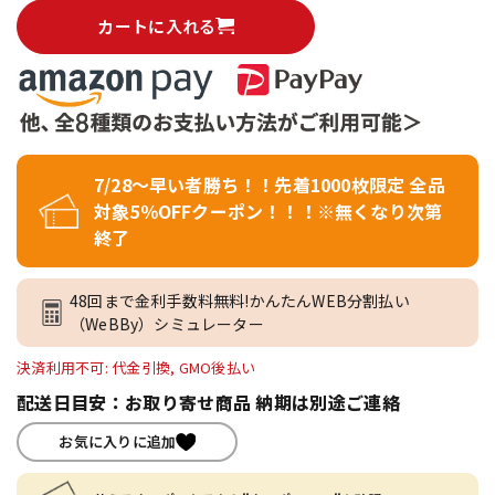
カートに入れる
7/28～早い者勝ち！！先着1000枚限定 全品
対象5％OFFクーポン！！！※無くなり次第
終了
48回まで金利手数料無料!かんたんWEB分割払い
（WeBBy）シミュレーター
決済利用不可: 代金引換, GMO後払い
配送日目安：お取り寄せ商品 納期は別途ご連絡
お気に入りに追加