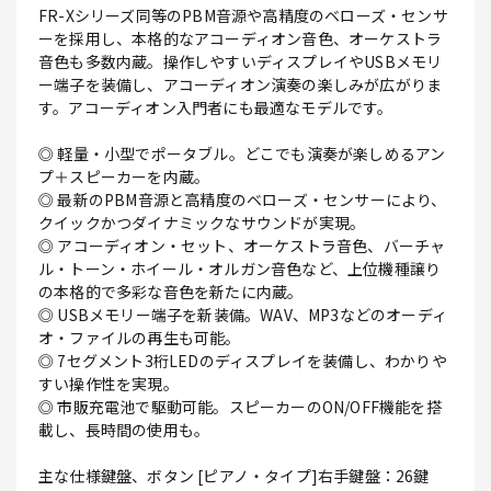
FR-Xシリーズ同等のPBM音源や高精度のベローズ・センサ
ーを採用し、本格的なアコーディオン音色、オーケストラ
音色も多数内蔵。操作しやすいディスプレイやUSBメモリ
ー端子を装備し、アコーディオン演奏の楽しみが広がりま
す。アコーディオン入門者にも最適なモデルです。
◎ 軽量・小型でポータブル。どこでも演奏が楽しめるアン
プ＋スピーカーを内蔵。
◎ 最新のPBM音源と高精度のベローズ・センサーにより、
クイックかつダイナミックなサウンドが実現。
◎ アコーディオン・セット、オーケストラ音色、バーチャ
ル・トーン・ホイール・オルガン音色など、上位機種譲り
の本格的で多彩な音色を新たに内蔵。
◎ USBメモリー端子を新装備。WAV、MP3などのオーディ
オ・ファイルの再生も可能。
◎ 7セグメント3桁LEDのディスプレイを装備し、わかりや
すい操作性を実現。
◎ 市販充電池で駆動可能。スピーカーのON/OFF機能を搭
載し、長時間の使用も。
主な仕様鍵盤、ボタン [ピアノ・タイプ]右手鍵盤：26鍵