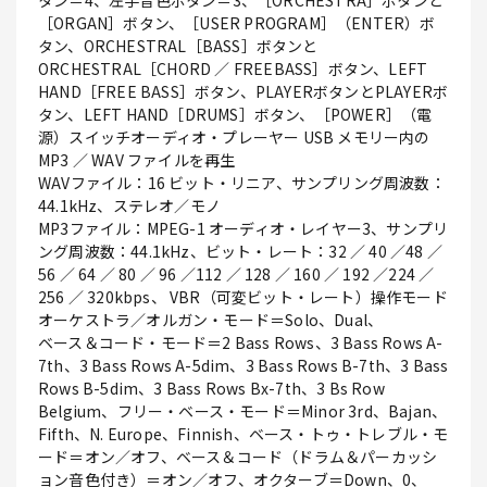
タン＝4、左手音色ボタン＝3、［ORCHESTRA］ボタンと
［ORGAN］ボタン、［USER PROGRAM］（ENTER）ボ
タン、ORCHESTRAL［BASS］ボタンと
ORCHESTRAL［CHORD ／ FREEBASS］ボタン、LEFT
HAND［FREE BASS］ボタン、PLAYERボタンとPLAYERボ
タン、LEFT HAND［DRUMS］ボタン、［POWER］（電
源）スイッチオーディオ・プレーヤー USB メモリー内の
MP3 ／ WAV ファイルを再生
WAVファイル：16 ビット・リニア、サンプリング周波数：
44.1kHz、ステレオ／モノ
MP3ファイル：MPEG-1 オーディオ・レイヤー3、サンプリ
ング周波数：44.1kHz、ビット・レート：32 ／ 40 ／48 ／
56 ／ 64 ／ 80 ／ 96 ／112 ／ 128 ／ 160 ／ 192 ／224 ／
256 ／ 320kbps、 VBR（可変ビット・レート）操作モード
オーケストラ／オルガン・モード＝Solo、Dual、
ベース＆コード・モード＝2 Bass Rows、3 Bass Rows A-
7th、3 Bass Rows A-5dim、3 Bass Rows B-7th、3 Bass
Rows B-5dim、3 Bass Rows Bx-7th、3 Bs Row
Belgium、フリー・ベース・モード＝Minor 3rd、Bajan、
Fifth、N. Europe、Finnish、ベース・トゥ・トレブル・モ
ード＝オン／オフ、ベース＆コード（ドラム＆パーカッシ
ョン音色付き）＝オン／オフ、オクターブ＝Down、0、