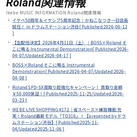
Roland関連情報
Ikebe MUSIC INFORMATION Roland関連情報
イケベ50周年＆イケシブ5周年記念｜かねこなつき一日店長
就任！ in ドラムステーション渋谷[
Published:2026-06-12
]
【生配信決定】2026年4月11日（土）｜BOSS×Roland そ
こに鳴る Instrumental Demonstration[
Published:2026-
04-07/
Updated:2026-04-17
]
BOSS×Roland そこに鳴る Instrumental
Demonstration[
Published:2026-04-07/
Updated:2026-
04-08
]
Roland SPD-SX買取り超強化キャンペーン！ 買取り金額
￥50,000保証！[
Published:2025-11-25/
Updated:2026-
03-23
]
IKEBE LIVE SHOPPING #172｜省スペース×練習機能 充
実！Roland最新モデル「TD316」！【presented by ドラ
ムステーション渋谷】[
Published:2025-11-
04/
Updated:2025-11-06
]