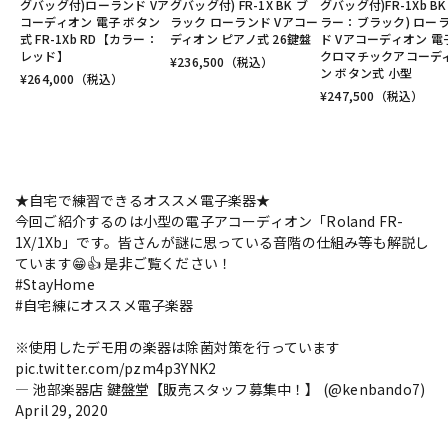
グバッグ付)ローランド Vア
グバッグ付) FR-1X BK ブ
グバッグ付)FR-1Xb BK
コーディオン 電子 ボタン
ラック ローランド Vアコー
ラー：ブラック) ロー
式 FR-1Xb RD【カラー：
ディオン ピアノ式 26鍵盤
ド Vアコーディオン 電
レッド】
クロマチックアコーデ
¥
236,500
（税込）
ン ボタン式 小型
¥
264,000
（税込）
¥
247,500
（税込）
★自宅で練習できるオススメ電子楽器★
今回ご紹介するのは小型の電子アコーディオン「Roland FR-
1X/1Xb」です。皆さんが謎に思っている音階の仕組み等も解説し
ています😁👍 是非ご覧ください！
#StayHome
#自宅練にオススメ電子楽器
※使用したデモ用の楽器は除菌対策を行っています
pic.twitter.com/pzm4p3YNK2
— 池部楽器店 鍵盤堂【販売スタッフ募集中！】 (@kenbando7)
April 29, 2020