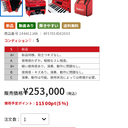
DTM オンライン納品
レコーディング機器
配信/ライブ機器
楽器アクセサリ
新品
動画あり
弾きやすい
送料無料
商品番号 244412
JAN ：
4957054502003
S
コンディション
：
中古
ヴィンテージ
¥
253,000
販売価格
（税込）
11500pt(5%)
獲得予定ポイント：
注文数：