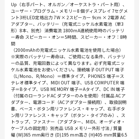
Up（右手パート、オルガン／オーケストラ・パート用）、
ユーザー・プログラム・メモリー8 個ディスプレイ 7セグメ
ント3桁LED定格出力 7W × 2スピーカー 9cm × 2電源 AC
アダプター、バッテリー（充電式ニッケル水素電池（単3
形）8本、別売）消費電流 1800mA連続使用時のバッテリ
ー寿命 スピーカー・オン＝5時間、スピーカー・オフ：8時
間
（2000mAhの充電式ニッケル水素電池を使用した場合）
※実際のバッテリー寿命は、ご使用になる条件、バッテリ
ーの品質、充電回数によって異なります。必ず充電式ニッ
ケル水素電池をお使いください。接続端子 OUTPUT 端子
（L/Mono、R/Mono）＝標準タイプ、PHONES 端子＝ス
テレオ標準タイプ、MIDI OUT 端子、USB COMPUTER 端
子＝Bタイプ、USB MEMORY 端子＝Aタイプ、DC IN 端子
（付属のローランドAC ダプターのみを使用）付属品 ACア
ダプター、電源コード（ACアダプター接続用）、取扱説明
書、ベース・ボタン用リファレンス・キャップ、右手ボタ
ン用リファレンス・キャップ（ボタン・タイプのみ）、ス
トラップ、ファスナー（アダプター、MIDI、オーディオ・
ケーブルの固定用）別売品 USB メモリー外形寸法 / 質量
幅 (W)365 mm奥行き (D)195 mm高さ (H)405 mm質量6.5