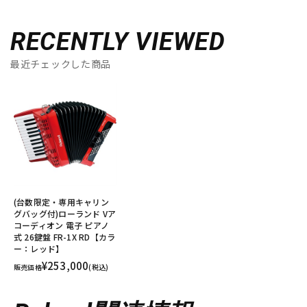
RECENTLY VIEWED
最近チェックした商品
(台数限定・専用キャリン
グバッグ付)ローランド Vア
コーディオン 電子 ピアノ
式 26鍵盤 FR-1X RD【カラ
ー：レッド】
¥253,000
販売価格
(税込)