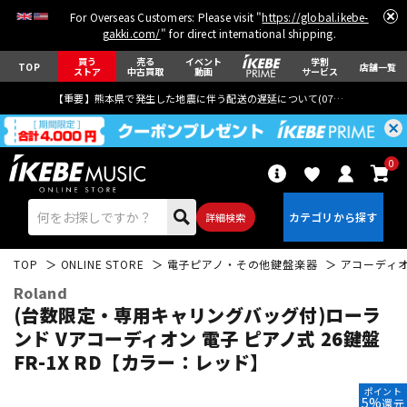
For Overseas Customers: Please visit "
https://global.ikebe-
gakki.com/
" for direct international shipping.
買う
売る
イベント
学割
TOP
店舗一覧
ストア
中古買取
動画
サービス
【重要】熊本県で発生した地震に伴う配送の遅延について(
07月29日
更新)
0
詳細検索
TOP
ONLINE STORE
電子ピアノ・その他鍵盤楽器
アコーディ
Roland
(台数限定・専用キャリングバッグ付)ローラ
ンド Vアコーディオン 電子 ピアノ式 26鍵盤
FR-1X RD【カラー：レッド】
エレキギター
アコギ/エレアコ
ポイント
5%
還元