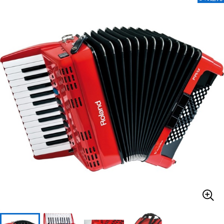
ベース
ウクレレ
ドラム
パーカッション
キーボード
電子ピアノ
管楽器
その他楽器
アンプ
エフェクター
DJ機器
DTM