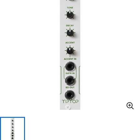
ベース
ウクレレ
ドラム
パーカッション
キーボード
電子ピアノ
管楽器
その他楽器
アンプ
エフェクター
DJ機器
DTM