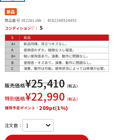
DTM オンライン納品
レコーディング機器
新品
商品番号 382261
JAN ：
4582348924492
S
配信/ライブ機器
楽器アクセサリ
コンディション
：
中古
ヴィンテージ
¥
25,410
販売価格
（税込）
¥
22,990
特別価格
（税込）
209pt(1%)
獲得予定ポイント：
注文数：