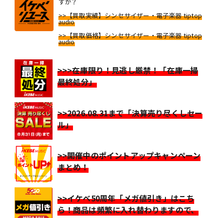
すか？
>>【買取実績】シンセサイザー・電子楽器 tiptop
audio
>>【買取価格】シンセサイザー・電子楽器 tiptop
audio
>>>在庫限り！見逃し厳禁！「在庫一掃
最終処分」
>>2026.08.31まで「決算売り尽くしセー
ル」
>>開催中のポイントアップキャンペーン
まとめ！
>>イケベ50周年「メガ値引き」はこち
ら！商品は頻繁に入れ替わりますので、