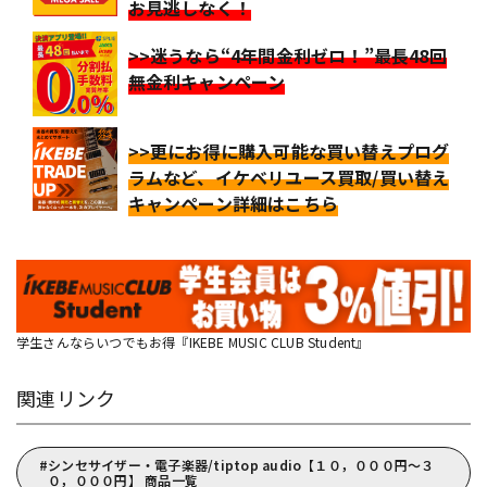
お見逃しなく！
>>迷うなら“4年間金利ゼロ！”最長48回
無金利キャンペーン
>>更にお得に購入可能な買い替えプログ
ラムなど、イケベリユース買取/買い替え
キャンペーン詳細はこちら
学生さんならいつでもお得『IKEBE MUSIC CLUB Student』
関連リンク
シンセサイザー・電子楽器/tiptop audio【１０，０００円～３
０，０００円】 商品一覧