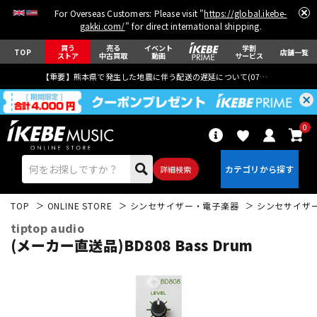
For Overseas Customers: Please visit "
https://global.ikebe-
gakki.com/
" for direct international shipping.
買う
売る
イベント
学割
TOP
店舗一覧
ストア
中古買取
動画
サービス
【重要】熊本県で発生した地震に伴う配送の遅延について(
07月29日
更新)
0
詳細検索
TOP
ONLINE STORE
シンセサイザー・電子楽器
シンセサイザ
tiptop audio
(メーカー直送品)BD808 Bass Drum
エレキギター
アコギ/エレアコ