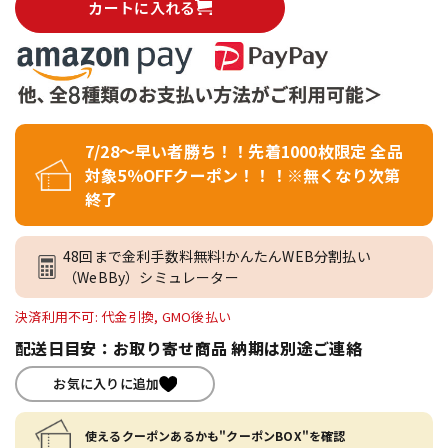
カートに入れる
7/28～早い者勝ち！！先着1000枚限定 全品
対象5％OFFクーポン！！！※無くなり次第
終了
48回まで金利手数料無料!かんたんWEB分割払い
（WeBBy）シミュレーター
決済利用不可: 代金引換, GMO後払い
配送日目安：お取り寄せ商品 納期は別途ご連絡
お気に入りに追加
使えるクーポンあるかも"クーポンBOX"を確認