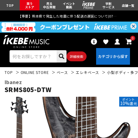
買う
売る
イベント
学割
TOP
店舗一覧
ストア
中古買取
動画
サービス
【重要】熊本県で発生した地震に伴う配送の遅延について(
07月29日
更新)
0
詳細検索
TOP
ONLINE STORE
ベース
エレキベース
小型ボディ・多
Ibanez
SRMS805-DTW
ポイント
10%
還元
エレキギター
アコギ/エレアコ
ベース
ウクレレ