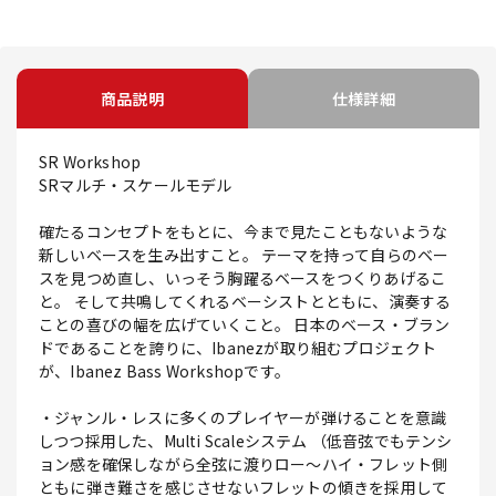
商品説明
仕様詳細
SR Workshop
SRマルチ・スケールモデル
確たるコンセプトをもとに、今まで見たこともないような
新しいベースを生み出すこと。 テーマを持って自らのベー
スを見つめ直し、いっそう胸躍るベースをつくりあげるこ
と。 そして共鳴してくれるベーシストとともに、演奏する
ことの喜びの幅を広げていくこと。 日本のベース・ブラン
ドであることを誇りに、Ibanezが取り組むプロジェクト
が、Ibanez Bass Workshopです。
・ジャンル・レスに多くのプレイヤーが弾けることを意識
しつつ採用した、Multi Scaleシステム （低音弦でもテンシ
ョン感を確保しながら全弦に渡りロー～ハイ・フレット側
ともに弾き難さを感じさせないフレットの傾きを採用して