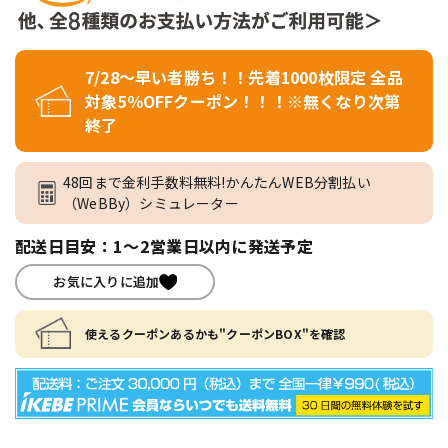
7/28～早い者勝ち！！先着1000枚限定 全品
対象5％OFFクーポン！！！※無くなり次第
終了
48回まで金利手数料無料!かんたんWEB分割払い
（WeBBy）シミュレーター
配送日目安：1～2営業日以内に発送予定
お気に入りに追加
使えるクーポンあるかも"クーポンBOX"を確認