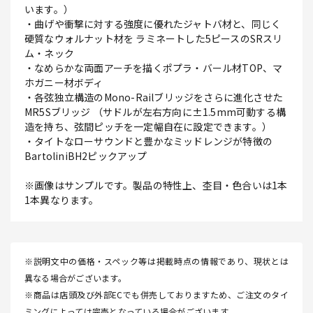
います。）
・曲げや衝撃に対する強度に優れたジャトバ材と、同じく
硬質なウォルナット材を ラミネートした5ピースのSRスリ
ム・ネック
・なめらかな両面アーチを描くポプラ・バール材TOP、マ
ホガニー材ボディ
・各弦独立構造のMono-Railブリッジをさらに進化させた
MR5Sブリッジ （サドルが左右方向に±1.5mm可動する構
造を持ち、弦間ピッチを一定幅自在に設定できます。）
・タイトなローサウンドと豊かなミッドレンジが特徴の
BartoliniBH2ピックアップ
※画像はサンプルです。製品の特性上、杢目・色合いは1本
1本異なります。
※説明文中の価格・スペック等は掲載時点の情報であり、現状とは
異なる場合がございます。
※商品は店頭及び外部ECでも併売しておりますため、ご注文のタイ
ミングによっては完売となっている場合がございます。