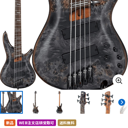
ドラム
パーカッション
キーボード
電子ピアノ
管楽器
その他楽器
アンプ
エフェクター
DJ機器
DTM
DTM オンライン納品
レコーディング機器
新品
WEB注文店頭受取可
送料無料