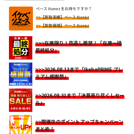
ベース Ibanezをお持ちですか？
>>【買取実績】ベース Ibanez
>>【買取価格】ベース Ibanez
>>>在庫限り！見逃し厳禁！「在庫一掃
最終処分」
>>>2026.08.13まで「IkebePRIME プレ
ミアム感謝祭」
>>2026.08.31まで「決算売り尽くしセー
ル」
>>開催中のポイントアップキャンペーン
まとめ！