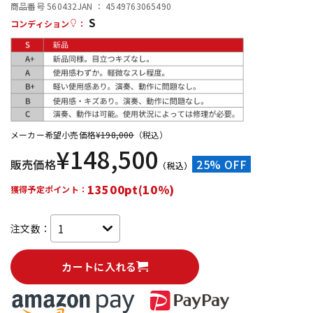
商品番号 560432
JAN ：
4549763065490
S
配信/ライブ機器
楽器アクセサリ
コンディション
：
中古
ヴィンテージ
メーカー希望小売価格
¥
198,000
（税込）
¥
148,500
販売価格
25% OFF
（税込）
13500pt(10%)
獲得予定ポイント：
注文数：
カートに入れる