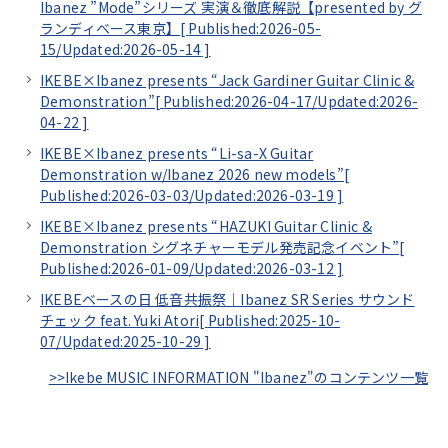
Ibanez ”Mode”シリーズ 実演＆徹底解説【presented by グ
ランディベース東京】[
Published:2026-05-
15/
Updated:2026-05-14
]
IKEBE×Ibanez presents “Jack Gardiner Guitar Clinic &
Demonstration”[
Published:2026-04-17/
Updated:2026-
04-22
]
IKEBE×Ibanez presents “Li-sa-X Guitar
Demonstration w/Ibanez 2026 new models”[
Published:2026-03-03/
Updated:2026-03-19
]
IKEBE×Ibanez presents “HAZUKI Guitar Clinic &
Demonstration シグネチャーモデル発売記念イベント”[
Published:2026-01-09/
Updated:2026-03-12
]
IKEBEベースの日 低音共振祭｜Ibanez SR Series サウンド
チェック feat. Yuki Atori[
Published:2025-10-
07/
Updated:2025-10-29
]
>>Ikebe MUSIC INFORMATION "Ibanez"のコンテンツ一覧