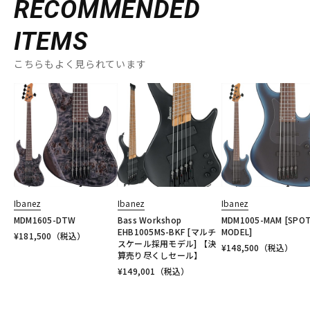
RECOMMENDED
ITEMS
こちらもよく見られています
Ibanez
Ibanez
Ibanez
MDM1605-DTW
Bass Workshop
MDM1005-MAM [SPO
EHB1005MS-BKF [マルチ
MODEL]
¥
181,500
（税込）
スケール採用モデル] 【決
¥
148,500
（税込）
算売り尽くしセール】
¥
149,001
（税込）