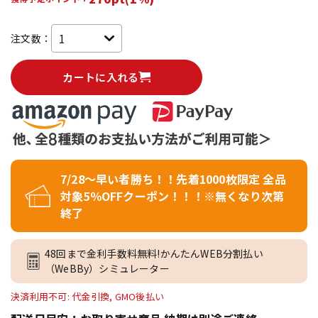
注文数：
カートに入れる
7/28～早い者勝ち！！先着1000枚限定 全品
対象5％OFFクーポン！！！※無くなり次第
終了
48回まで金利手数料無料!かんたんWEB分割払い
（WeBBy）シミュレーター
決済利用不可: 代金引換, GMO後払い