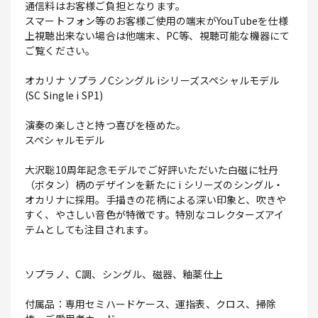
通信料はお客様ご負担となります。
スマートフォン等のお客様ご使用の端末がYouTubeを仕様
上視聴出来ない場合は他端末、PC等、視聴可能な機器にて
ご覧ください。
オカリナ ソプラノCシングル iシリーズスペシャルモデル
(SC Single i SP1)
演奏の楽しさと持つ喜びを極めた。
スペシャルモデル
大沢聡10周年記念モデルでご好評いただいた白磁に牡丹
（ボタン）柄のデザインを新たに i シリーズのシングル・
オカリナに採用。手描きの花柄による深い印象と、吹きや
すく、やさしい音色が特徴です。特別なコレクターズアイ
テムとしても注目されます。
ソプラノ、C調、シングル、磁器、釉薬仕上
付属品：専用セミハードケース、運指表、クロス、掃除