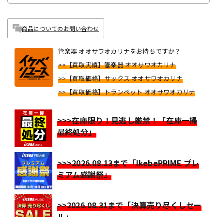
商品についてのお問い合わせ
管楽器 オオサワオカリナをお持ちですか？
>>【買取実績】管楽器 オオサワオカリナ
>>【買取価格】サックス オオサワオカリナ
>>【買取価格】トランペット オオサワオカリナ
>>>在庫限り！見逃し厳禁！「在庫一掃
最終処分」
>>>2026.08.13まで「IkebePRIME プレ
ミアム感謝祭」
>>2026.08.31まで「決算売り尽くしセー
ル」