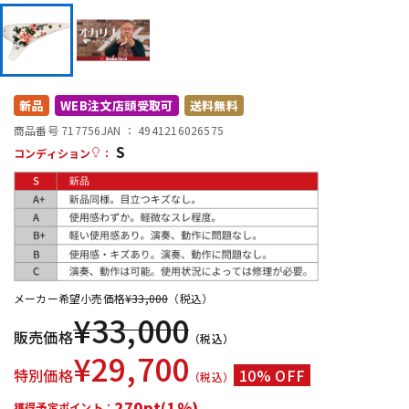
DTM オンライン納品
レコーディング機器
配信/ライブ機器
楽器アクセサリ
新品
WEB注文店頭受取可
送料無料
商品番号 717756
JAN ：
4941216026575
中古
ヴィンテージ
S
コンディション
：
メーカー希望小売価格
¥
33,000
（税込）
¥
33,000
販売価格
（税込）
¥
29,700
特別価格
10% OFF
（税込）
270pt(1%)
獲得予定ポイント：