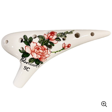
ベース
ウクレレ
ドラム
パーカッション
キーボード
電子ピアノ
管楽器
その他楽器
アンプ
エフェクター
DJ機器
DTM