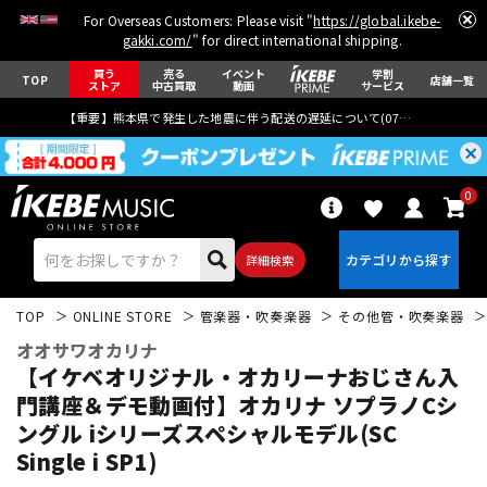
For Overseas Customers: Please visit "
https://global.ikebe-
gakki.com/
" for direct international shipping.
買う
売る
イベント
学割
TOP
店舗一覧
ストア
中古買取
動画
サービス
【重要】熊本県で発生した地震に伴う配送の遅延について(
07月29日
更新)
0
詳細検索
TOP
ONLINE STORE
管楽器・吹奏楽器
その他管・吹奏楽器
オオサワオカリナ
【イケベオリジナル・オカリーナおじさん入
門講座＆デモ動画付】オカリナ ソプラノCシ
ングル iシリーズスペシャルモデル(SC
エレキギター
アコギ/エレアコ
Single i SP1)