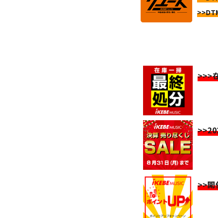
>>DT
>>
>>2
>>