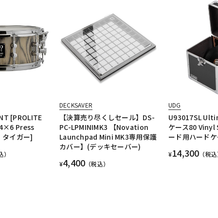
DECKSAVER
UDG
NT [PROLITE
【決算売り尽くしセール】DS-
U93017SL Ul
14×6 Press
PC-LPMINIMK3 【Novation
ケース80 Vinyl
ー・タイガー]
Launchpad Mini MK3専用保護
ード用ハードケ
カバー】(デッキセーバー)
14,300
込）
¥
（税込
4,400
¥
（税込）