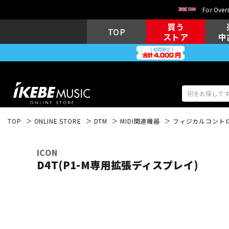
For Overs
買う
TOP
ストア
中
TOP
ONLINE STORE
DTM
MIDI関連機器
フィジカルコント
アコギ/エレ
エレキギター
アコ
ICON
D4T(P1-M専用拡張ディスプレイ)
キーボード
電子ピアノ