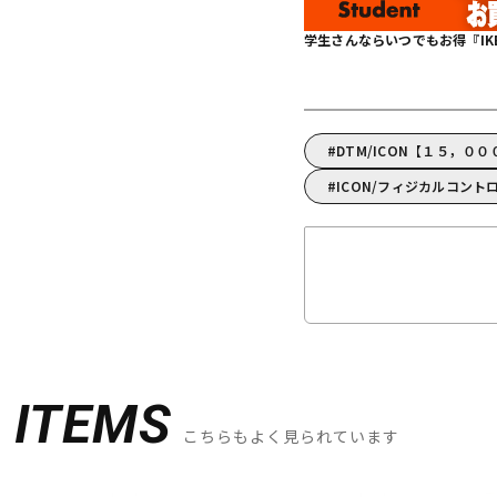
学生さんならいつでもお得『IKEBE 
DTM/ICON【１５，０
ICON/フィジカルコント
D
ITEMS
こちらもよく見られています