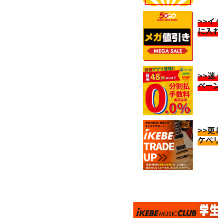
>>
に入
>>
ペー
>>
ケベ