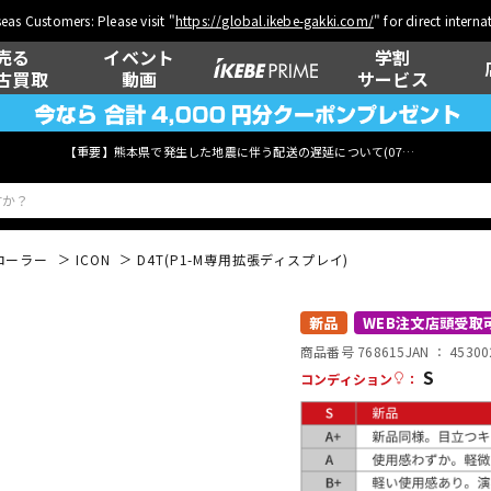
eas Customers: Please visit "
https://global.ikebe-gakki.com/
" for direct intern
売る
イベント
学割
古買取
動画
サービス
【重要】熊本県で発生した地震に伴う配送の遅延について(
07月29日
更新)
ローラー
ICON
D4T(P1-M専用拡張ディスプレイ)
ベース
ウクレレ
新品
WEB注文店頭受取
商品番号 768615
JAN ：
45300
S
コンディション
：
管楽器
その他楽器