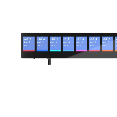
DJ機器
DTM
中古
ヴィンテー