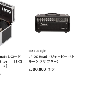
Mesa Boogie
timateレコード
JP-2C Head（ジェーピー ペト
 Silver 【レコ
ルーシ メサ ブギー）
ース】
580,800
¥
（税込）
）