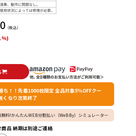
配信/ライブ
楽器アクセサ
機器
リ
00
（税込）
1%)
る
者勝ち！！先着1000枚限定 全品対象5％OFFクー
無くなり次第終了
料無料!かんたんWEB分割払い（WeBBy）シミュレーター
商品 納期は別途ご連絡