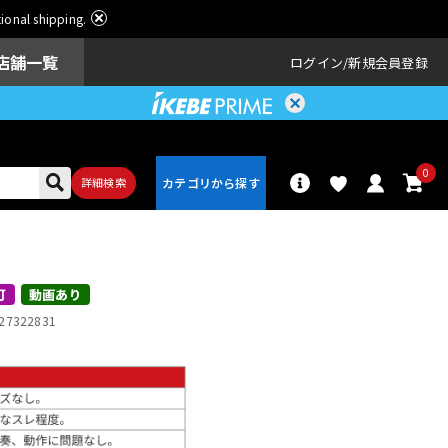
ational shipping.
店舗一覧
ログイン
新規会員登録
0
詳細検索
パーカッショ
ドラム
ン
可
動画あり
27322831
アンプ
エフェクター