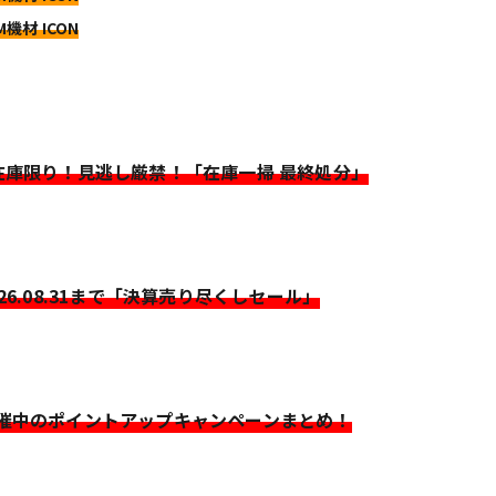
M機材 ICON
>在庫限り！見逃し厳禁！「在庫一掃 最終処分」
026.08.31まで「決算売り尽くしセール」
開催中のポイントアップキャンペーンまとめ！