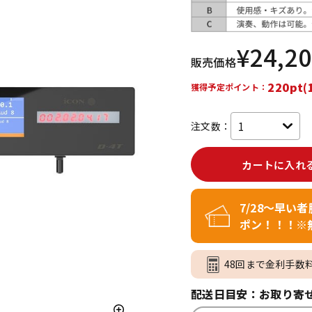
DTM オンラ
レコーディン
イン納品
グ機器
¥
24,2
販売価格
ジ
220pt(
獲得予定ポイント：
注文数：
カートに入れ
7/28～早い
ポン！！！※
48回まで金利手数
配送日目安：お取り寄せ