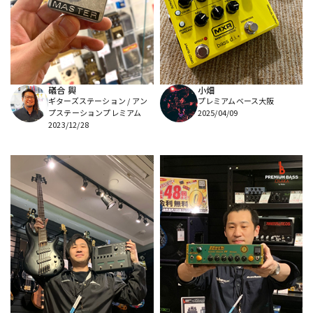
DTM オンライン納品
レコーディング機器
配信/ライブ機器
楽器アクセサリ
礒合 興
小畑
ギターズステーション / アン
プレミアムベース大阪
中古
ヴィンテージ
プステーションプレミアム
2025/04/09
2023/12/28