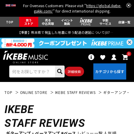
For Overseas Customers: Please visit "
https://global.ikebe-
gakki.com/
" for direct international shipping.
買う
売る
イベント
学割
TOP
店舗一覧
ストア
中古買取
動画
サービス
【重要】熊本県で発生した地震に伴う配送の遅延について(
07月29日
更新)
0
詳細検索
TOP
ONLINE STORE
IKEBE STAFF REVIEWS
ギターアンプ・ベ
IKEBE
STAFF REVIEWS
エレキギター
アコギ/エレアコ
ギターアンプ・ベースアンプ #ベース
レビュー一覧 人気順