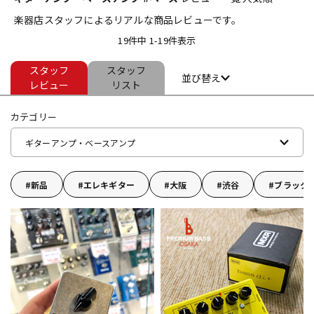
楽器店スタッフによるリアルな商品レビューです。
ベース
ウクレレ
19件中 1-19件表示
スタッフ
スタッフ
ドラム
パーカッション
並び替え
レビュー
リスト
カテゴリー
キーボード
電子ピアノ
ギターアンプ・ベースアンプ
管楽器
その他楽器
新品
エレキギター
大阪
渋谷
ブラック
アンプ
エフェクター
DJ機器
DTM