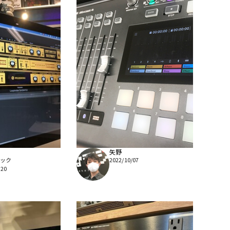
矢野
ック
2022/10/07
/20