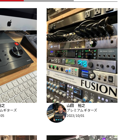
配信/ライブ
楽器アクセサ
機器
リ
裕之
山田 裕之
ムギターズ
プレミアムギターズ
/05
2023/10/01