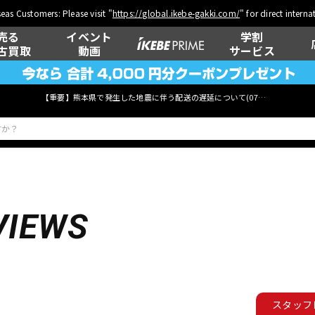
eas Customers: Please visit "
https://global.ikebe-gakki.com/
" for direct intern
売る
イベント
学割
古買取
動画
サービス
【重要】熊本県で発生した地震に伴う配送の遅延について(
07月29日
更新)
ベース
ウクレレ
VIEWS
管楽器
その他楽器
スタッフ