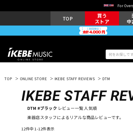
For Overs
買う
TOP
ストア
中
TOP
ONLINE STORE
IKEBE STAFF REVIEWS
DTM
アコギ/エレ
エレキギター
アコ
IKEBE
STAFF RE
DTM #ブラック
レビュー一覧 人気順
キーボード
電子ピアノ
楽器店スタッフによるリアルな商品レビューです。
12件中 1-12件表示