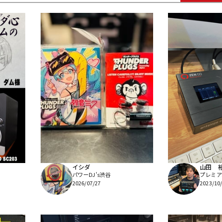
DTM オンラ
レコーディン
イン納品
グ機器
ジ
イシダ
山田 
パワーDJ's渋谷
プレミア
2026/07/27
2023/10