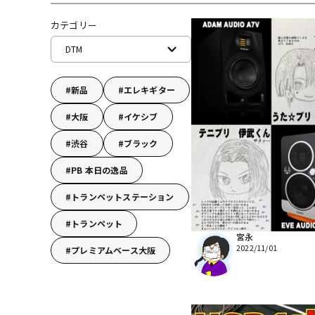
DJ機器
DTM
カテゴリー
DTM
中古
ヴィンテー
新品
エレキギター
大阪
イケシブ
渋谷
ブラック
PB 本日の逸品
トランペットステーション
トランペット
宮永
2022/11/01
プレミアムベース大阪