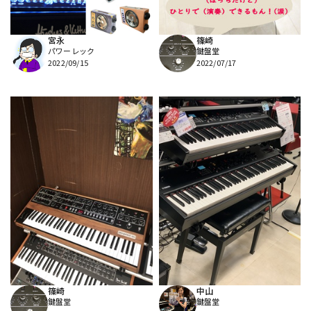
宮永
篠崎
パワーレック
鍵盤堂
2022/09/15
2022/07/17
篠崎
中山
鍵盤堂
鍵盤堂