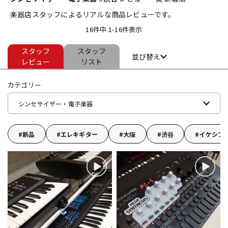
楽器店スタッフによるリアルな商品レビューです。
ベース
ウクレレ
16件中 1-16件表示
スタッフ
スタッフ
ドラム
パーカッション
並び替え
レビュー
リスト
カテゴリー
キーボード
電子ピアノ
シンセサイザー・電子楽器
管楽器
その他楽器
新品
エレキギター
大阪
渋谷
イケシブ
アンプ
エフェクター
DJ機器
DTM