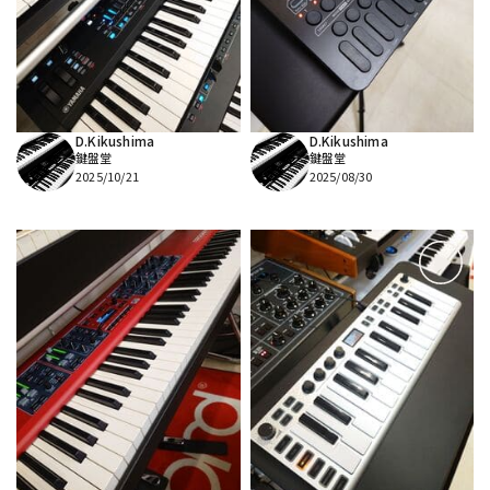
DTM オンライン納品
レコーディング機器
配信/ライブ機器
楽器アクセサリ
D.Kikushima
D.Kikushima
鍵盤堂
鍵盤堂
中古
ヴィンテージ
2025/10/21
2025/08/30