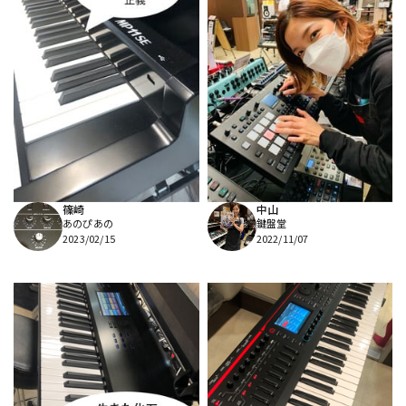
篠崎
中山
あのぴあの
鍵盤堂
2023/02/15
2022/11/07