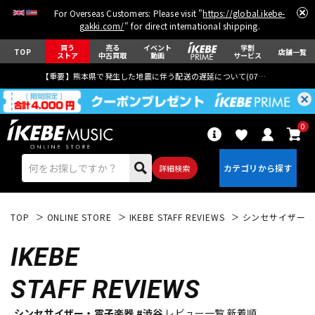
For Overseas Customers: Please visit "
https://global.ikebe-
gakki.com/
" for direct international shipping.
買う
売る
イベント
学割
TOP
店舗一覧
ストア
中古買取
動画
サービス
【重要】熊本県で発生した地震に伴う配送の遅延について(
07月29日
更新)
0
詳細検索
TOP
ONLINE STORE
IKEBE STAFF REVIEWS
シンセサイザー・
IKEBE
STAFF REVIEWS
エレキギター
アコギ/エレアコ
シンセサイザー・電子楽器 #渋谷
レビュー一覧 新着順