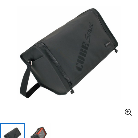
ベース
ウクレレ
ドラム
パーカッション
キーボード
電子ピアノ
管楽器
その他楽器
アンプ
エフェクター
DJ機器
DTM