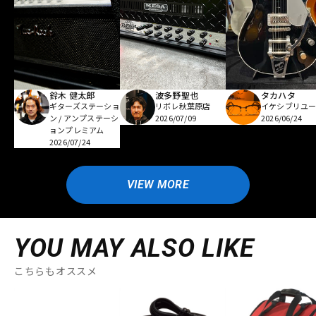
鈴木 健太郎
波多野聖也
タカハタ
ギターズステーショ
リボレ秋葉原店
イケシブリユー
ン / アンプステーシ
2026/07/09
2026/06/24
ョンプレミアム
2026/07/24
VIEW MORE
YOU MAY ALSO LIKE
こちらもオススメ