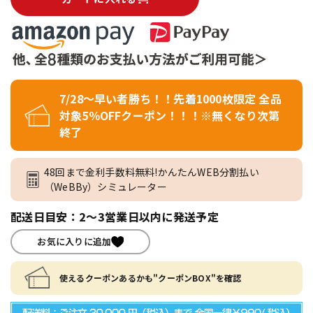
7/28～早い者勝ち！！先着1000枚限定 全品
対象5％OFFクーポン！！！※無くなり次第
終了
48回まで金利手数料無料!かんたんWEB分割払い
（WeBBy）シミュレーター
配送日目安：2～3営業日以内に発送予定
お気に入りに追加
使えるクーポンあるかも"クーポンBOX"を確認