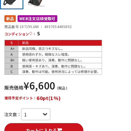
DTM オンライン納品
レコーディング機器
新品
WEB注文店頭受取可
配信/ライブ機器
楽器アクセサリ
商品番号 107195
JAN ：
4957054405892
S
コンディション
：
中古
ヴィンテージ
¥
6,600
販売価格
（税込）
60pt(1%)
獲得予定ポイント：
注文数：
カートに入れる