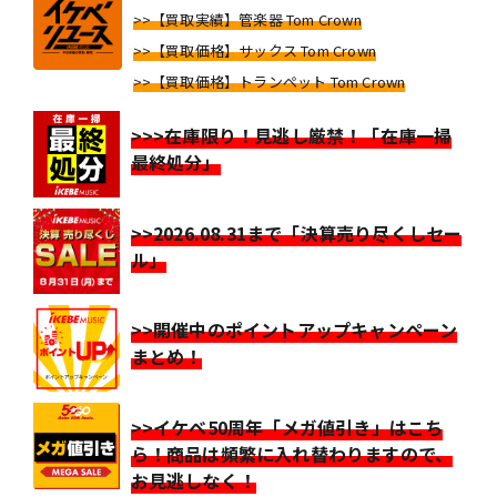
>>【買取実績】管楽器 Tom Crown
>>【買取価格】サックス Tom Crown
>>【買取価格】トランペット Tom Crown
>>>在庫限り！見逃し厳禁！「在庫一掃
最終処分」
>>2026.08.31まで「決算売り尽くしセー
ル」
>>開催中のポイントアップキャンペーン
まとめ！
>>イケベ50周年「メガ値引き」はこち
ら！商品は頻繁に入れ替わりますので、
お見逃しなく！