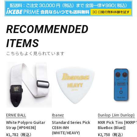
RECOMMENDED
ITEMS
こちらもよく見られています
ERNIE BALL
Ibanez
Dunlop (Jim Dunlop)
White Polypro Guitar
Standard Series Pick
MXR Pick Tins [MXRP
Strap [#P04036]
CE6H-WH
BlueBox (Blue)]
(WHITE/HEAVY)
¥
1,782
（税込）
¥
2,750
（税込）