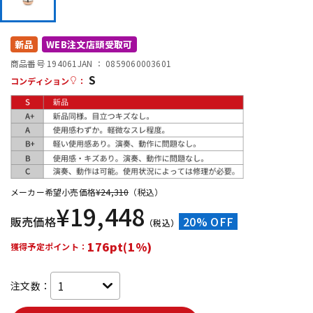
DTM オンライン納品
レコーディング機器
新品
WEB注文店頭受取可
配信/ライブ機器
楽器アクセサリ
商品番号 194061
JAN ：
0859060003601
S
コンディション
：
中古
ヴィンテージ
メーカー希望小売価格
¥
24,310
（税込）
¥
19,448
販売価格
20% OFF
（税込）
176pt(1%)
獲得予定ポイント：
注文数：