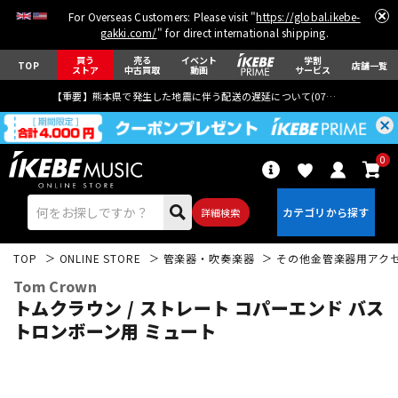
For Overseas Customers: Please visit "
https://global.ikebe-
gakki.com/
" for direct international shipping.
買う
売る
イベント
学割
TOP
店舗一覧
ストア
中古買取
動画
サービス
【重要】熊本県で発生した地震に伴う配送の遅延について(
07月29日
更新)
0
詳細検索
TOP
ONLINE STORE
管楽器・吹奏楽器
その他金管楽器用アク
Tom Crown
トムクラウン / ストレート コパーエンド バス
トロンボーン用 ミュート
エレキギター
アコギ/エレアコ