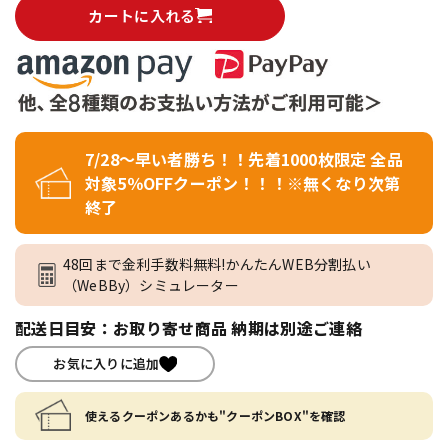
カートに入れる
7/28～早い者勝ち！！先着1000枚限定 全品
対象5％OFFクーポン！！！※無くなり次第
終了
48回まで金利手数料無料!かんたんWEB分割払い
（WeBBy）シミュレーター
配送日目安：お取り寄せ商品 納期は別途ご連絡
お気に入りに追加
使えるクーポンあるかも"クーポンBOX"を確認