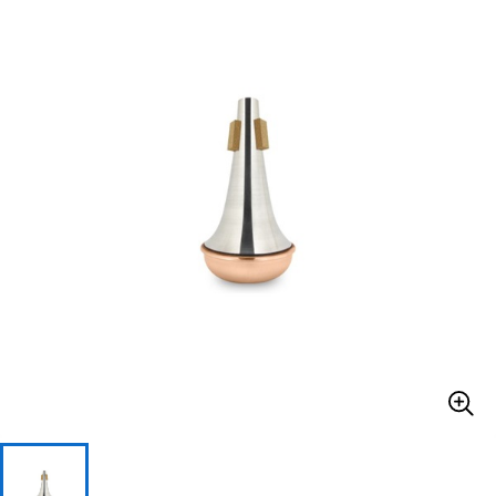
ベース
ウクレレ
ドラム
パーカッション
キーボード
電子ピアノ
管楽器
その他楽器
アンプ
エフェクター
DJ機器
DTM