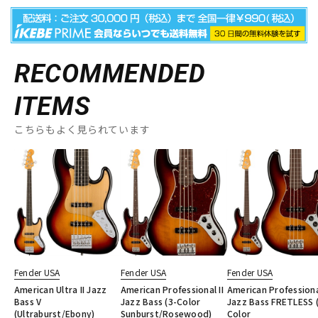
RECOMMENDED
ITEMS
こちらもよく見られています
Fender USA
Fender USA
Fender USA
American Ultra II Jazz
American Professional II
American Professional
Bass V
Jazz Bass (3-Color
Jazz Bass FRETLESS 
(Ultraburst/Ebony)
Sunburst/Rosewood)
Color