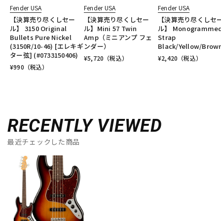
Fender USA
Fender USA
Fender USA
【決算売り尽くしセー
【決算売り尽くしセー
【決算売り尽くしセ
ル】 3150 Original
ル】Mini 57 Twin
ル】 Monogramme
Bullets Pure Nickel
Amp（ミニアンプ フェ
Strap
(3150R/10-46) [エレキギ
ンダー）
Black/Yellow/Brow
ター弦] (#0733150406)
¥
5,720
（税込）
¥
2,420
（税込）
¥
990
（税込）
RECENTLY VIEWED
最近チェックした商品