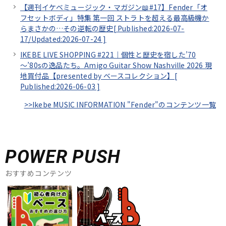
【週刊イケベミュージック・マガジン📖#17】Fender「オ
フセットボディ」特集 第一回 ストラトを超える最高級機か
らまさかの…その逆転の歴史[
Published:2026-07-
17/
Updated:2026-07-24
]
IKEBE LIVE SHOPPING #221｜個性と歴史を宿した’70
～’80sの逸品たち。Amigo Guitar Show Nashville 2026 現
地買付品【presented by ベースコレクション】[
Published:2026-06-03
]
>>Ikebe MUSIC INFORMATION "Fender"のコンテンツ一覧
POWER PUSH
おすすめコンテンツ