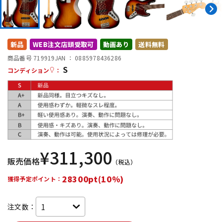
DTM オンライン納品
レコーディング機器
配信/ライブ機器
楽器アクセサリ
新品
WEB注文店頭受取可
動画あり
送料無料
商品番号 719919
JAN ：
0885978436286
S
コンディション
：
中古
ヴィンテージ
¥
311,300
販売価格
（税込）
28300pt(10%)
獲得予定ポイント：
注文数：