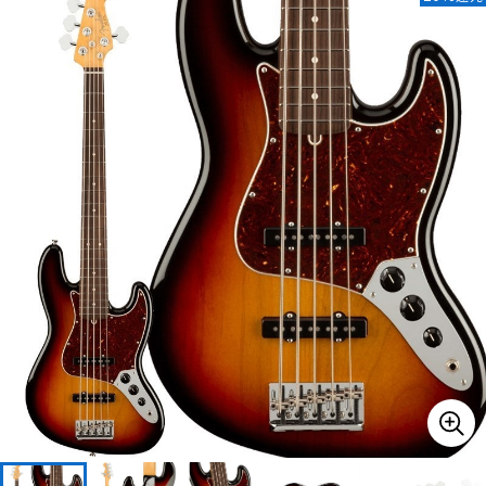
ベース
ウクレレ
ドラム
パーカッション
キーボード
電子ピアノ
管楽器
その他楽器
アンプ
エフェクター
DJ機器
DTM