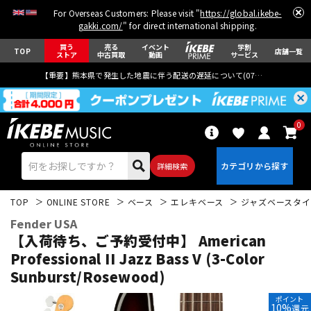
For Overseas Customers: Please visit "
https://global.ikebe-
gakki.com/
" for direct international shipping.
買う
売る
イベント
学割
TOP
店舗一覧
ストア
中古買取
動画
サービス
【重要】熊本県で発生した地震に伴う配送の遅延について(
07月29日
更新)
0
詳細検索
TOP
ONLINE STORE
ベース
エレキベース
ジャズベースタイ
Fender USA
【入荷待ち、ご予約受付中】 American
Professional II Jazz Bass V (3-Color
Sunburst/Rosewood)
エレキギター
アコギ/エレアコ
ポイント
10%
還元