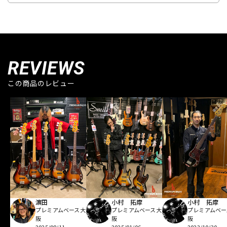
REVIEWS
この商品のレビュー
濵田
小村 拓摩
小村 拓摩
プレミアムベース大
プレミアムベース大
プレミアムベー
阪
阪
阪