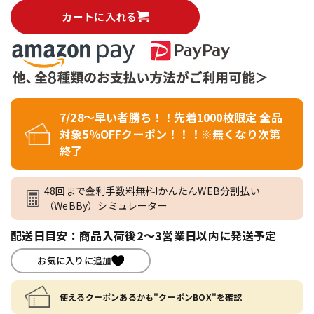
カートに入れる
7/28～早い者勝ち！！先着1000枚限定 全品
対象5％OFFクーポン！！！※無くなり次第
終了
48回まで金利手数料無料!かんたんWEB分割払い
（WeBBy）シミュレーター
配送日目安：商品入荷後2～3営業日以内に発送予定
お気に入りに追加
使えるクーポンあるかも"クーポンBOX"を確認