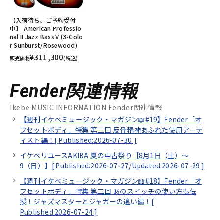
【入荷待ち、ご予約受付
中】 American Professio
nal II Jazz Bass V (3-Colo
r Sunburst/Rosewood)
¥311,300
販売価格
(税込)
Fender関連情報
Ikebe MUSIC INFORMATION Fender関連情報
【週刊イケベミュージック・マガジン📖#19】Fender「オ
フセットボディ」特集 第三回 反骨精神あふれた使用アーテ
ィスト編！[
Published:2026-07-30
]
イケベリユースAKIBA 夏の中古祭り【8月1日（土）～
9（日）】[
Published:2026-07-27/
Updated:2026-07-29
]
【週刊イケベミュージック・マガジン📖#18】Fender「オ
フセットボディ」特集 第二回 あのスイッチの使い方も伝
授！ジャズマスターとジャガーの違い編！[
Published:2026-07-24
]