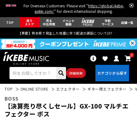
For Overseas Customers: Please visit "
https://global.ikebe-
gakki.com/
" for direct international shipping.
買う
売る
イベント
学割
TOP
店舗一覧
ストア
中古買取
動画
サービス
【重要】熊本県で発生した地震に伴う配送の遅延について(
07月29日
更新)
0
詳細検索
TOP
ONLINE STORE
エフェクター
ギター用エフェクター
BOSS
【決算売り尽くしセール】GX-100 マルチエ
フェクター ボス
エレキギター
アコギ/エレアコ