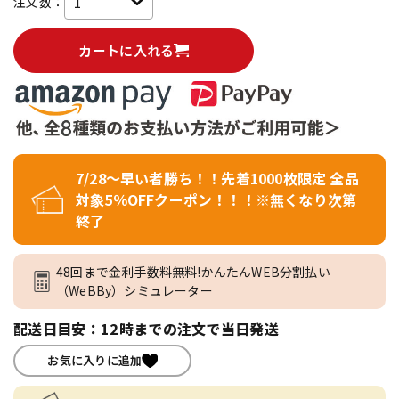
注文数：
カートに入れる
7/28～早い者勝ち！！先着1000枚限定 全品
対象5％OFFクーポン！！！※無くなり次第
終了
48回まで金利手数料無料!かんたんWEB分割払い
（WeBBy）シミュレーター
配送日目安：12時までの注文で当日発送
お気に入りに追加