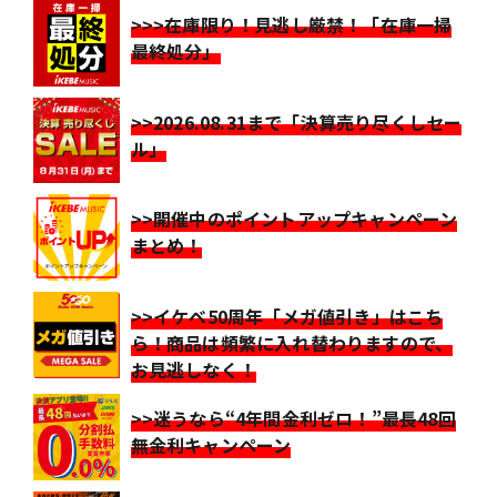
>>>在庫限り！見逃し厳禁！「在庫一掃
最終処分」
>>2026.08.31まで「決算売り尽くしセー
ル」
>>開催中のポイントアップキャンペーン
まとめ！
>>イケベ50周年「メガ値引き」はこち
ら！商品は頻繁に入れ替わりますので、
お見逃しなく！
>>迷うなら“4年間金利ゼロ！”最長48回
無金利キャンペーン