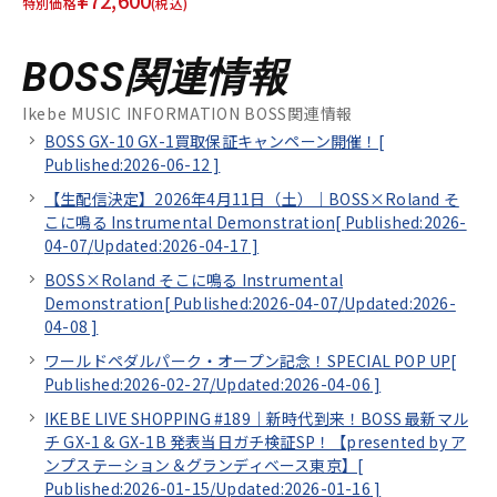
¥72,600
特別価格
(税込)
BOSS関連情報
Ikebe MUSIC INFORMATION BOSS関連情報
BOSS GX-10 GX-1買取保証キャンペーン開催！[
Published:2026-06-12
]
【生配信決定】2026年4月11日（土）｜BOSS×Roland そ
こに鳴る Instrumental Demonstration[
Published:2026-
04-07/
Updated:2026-04-17
]
BOSS×Roland そこに鳴る Instrumental
Demonstration[
Published:2026-04-07/
Updated:2026-
04-08
]
ワールドペダルパーク・オープン記念！SPECIAL POP UP[
Published:2026-02-27/
Updated:2026-04-06
]
IKEBE LIVE SHOPPING #189｜新時代到来！BOSS 最新マル
チ GX-1 & GX-1B 発表当日ガチ検証SP！【presented by ア
ンプステーション＆グランディベース東京】[
Published:2026-01-15/
Updated:2026-01-16
]