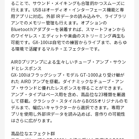
ることで、サウンド・メイキングも合理的かつスムーズに
行えます。USBはオーディオ・インターフェース機能と専
用アプリに対応。外部 IRデータの読み込みや、ライブラリ
アンでのメモリー管理も行えます。オプションの
Bluetoothアダプターを装着すれば、スマートフォンから
のワイヤレス・エディットや楽曲のストリーミング再生も
可能です。GX-100は自宅での練習からライブまで、あらゆ
る環境で活躍するマルチ・エフェクターです。
AIRDプリアンプによる生々しいチューブ・アンプ・サウン
ドとレスポンス
GX-100はフラッグシップ・モデル GT-1000より受け継が
れた AIRD アンプを搭載。ダイナミックなチューブ・アン
プ・サウンドと優れたレスポンスを得ることができます。
アンプ・タイプはベース用を含め、高品位な23種類を厳選
して搭載。クラシック・スタイルからBOSSオリジナルのモ
デルまで、幅広いキャラクターから選択できます。専用ア
プリを使用し外部IRデータを読み込めば、音作りの可能性
はさらに広がります。
高品位なエフェクト群