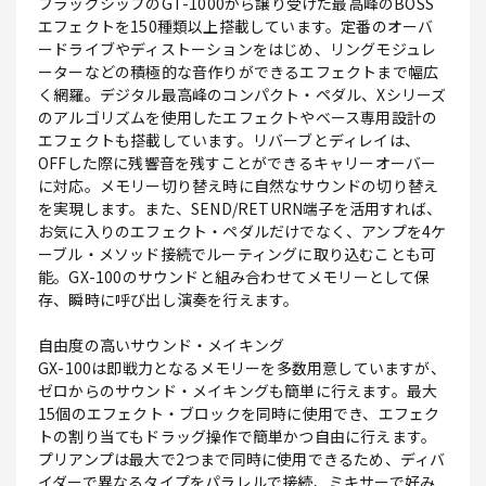
フラッグシップのGT-1000から譲り受けた最高峰のBOSS
エフェクトを150種類以上搭載しています。定番のオーバ
ードライブやディストーションをはじめ、リングモジュレ
ーターなどの積極的な音作りができるエフェクトまで幅広
く網羅。デジタル最高峰のコンパクト・ペダル、Xシリーズ
のアルゴリズムを使用したエフェクトやベース専用設計の
エフェクトも搭載しています。リバーブとディレイは、
OFFした際に残響音を残すことができるキャリーオーバー
に対応。メモリー切り替え時に自然なサウンドの切り替え
を実現します。また、SEND/RETURN端子を活用すれば、
お気に入りのエフェクト・ペダルだけでなく、アンプを4ケ
ーブル・メソッド接続でルーティングに取り込むことも可
能。GX-100のサウンドと組み合わせてメモリーとして保
存、瞬時に呼び出し演奏を行えます。
自由度の高いサウンド・メイキング
GX-100は即戦力となるメモリーを多数用意していますが、
ゼロからのサウンド・メイキングも簡単に行えます。最大
15個のエフェクト・ブロックを同時に使用でき、エフェク
トの割り当てもドラッグ操作で簡単かつ自由に行えます。
プリアンプは最大で2つまで同時に使用できるため、ディバ
イダーで異なるタイプをパラレルで接続、ミキサーで好み