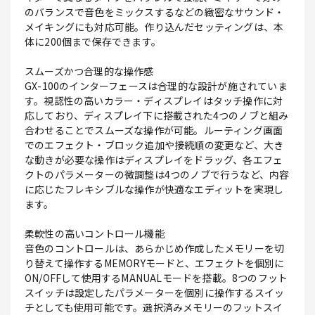
のバランスで音色をミックスするなどの緻密なサウンド・
メイキングにも対応可能。作り込んだセッティングは、本
体に200個まで保存できます。
スムーズかつ合理的な操作感
GX-100のインターフェースは合理的な設計が施されていま
す。視認性の高いカラー・ディスプレイはタッチ操作に対
応しており、ディスプレイ下に搭載された4つのノブと組み
合わせることでスムーズな操作が可能。ルーティング画面
でのエフェクト・ブロック追加や接続順の変更など、大き
な動きが必要な操作はディスプレイをドラッグ、各エフェ
クトのパラメーターの微調整は4つのノブで行うなど、内容
に応じたフレキシブルな操作が快適なエディットを実現し
ます。
柔軟性の高いコントロール機能
音色のコントロールは、あらかじめ作成したメモリーを切
り替えて操作するMEMORYモードと、エフェクトを個別に
ON/OFFして使用するMANUALモードを搭載。8つのフット
スイッチは設定したパラメーターを個別に操作するスイッ
チとしても使用可能です。選択済みメモリーのフットスイ