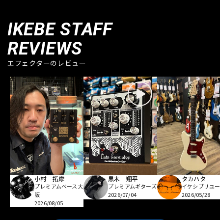
IKEBE STAFF
REVIEWS
エフェクターのレビュー
小村 拓摩
黒木 翔平
タカハタ
プレミアムベース大
プレミアムギターズ
イケシブリユー
阪
2026/07/04
2026/05/28
2026/08/05