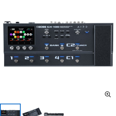
ベース
ウクレレ
ドラム
パーカッション
キーボード
電子ピアノ
管楽器
その他楽器
アンプ
エフェクター
DJ機器
DTM