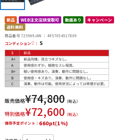
DTM オンライン納品
レコーディング機器
新品
WEB注文店頭受取可
動画あり
キャンペーン
送料無料
配信/ライブ機器
楽器アクセサリ
商品番号 725969
JAN ：
4957054517809
S
コンディション
：
中古
ヴィンテージ
¥
74,800
販売価格
（税込）
¥
72,600
特別価格
（税込）
660pt(1%)
獲得予定ポイント：