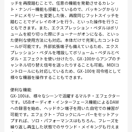
ッチを再度踏むことで、任意の機能を発動させるカレン
ト・ナンバー機能も搭載しているので、バッキングからリ
ードにメモリーを変更した後、再度同じフットスイッチを
踏むことでディレイのオンを行う、といった操作を行うこ
ともできます。また、エクスプレッション・ペダルはボリ
ュームを絞り切った際にチューナーがオンになる、といっ
た便利な使用方法にも対応。本体だけで充実したコントロ
ールが可能です。外部拡張端子も備えているため、エクス
プレッション・ペダルを増設してボリューム・ペダルとペ
ダル・エフェクトを使い分けたり、GX-100からアンプのチ
ャンネル切り替え信号を送ったりすることも可能。MIDIコ
ントロールにも対応しているため、GX-100を司令塔として
様々な機器を操作することもできます。
便利な機能
GX-100は、様々なシーンで活躍するマルチ・エフェクター
です。USBオーディオ・インターフェース機能によるDAW
への録音を始め、ヘッドホン端子を用いた自宅での練習が
可能です。エフェクト・ブロックにルーパーをセットアッ
プすれば、ソロ・パフォーマンスはもちろん、フレーズを
繰り返し再生した状態でのサウンド・メイキングも行えま