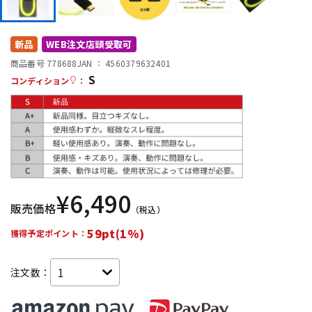
DTM オンライン納品
レコーディング機器
新品
WEB注文店頭受取可
配信/ライブ機器
楽器アクセサリ
商品番号 778688
JAN ：
4560379632401
S
コンディション
：
中古
ヴィンテージ
¥
6,490
販売価格
（税込）
59pt(1%)
獲得予定ポイント：
注文数：