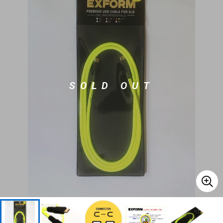
ベース
ウクレレ
ドラム
パーカッション
SOLD OUT
キーボード
電子ピアノ
管楽器
その他楽器
アンプ
エフェクター
DJ機器
DTM