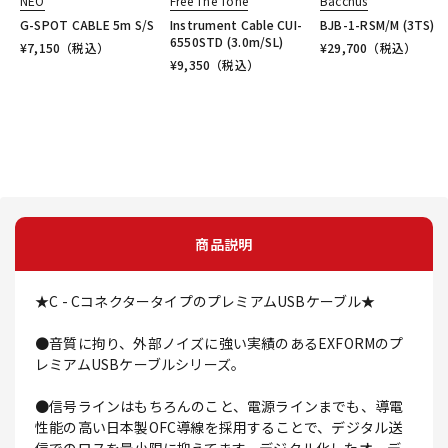
NEO
Free The Tone
Bacchus
G-SPOT CABLE 5m S/S
Instrument Cable CUI-
BJB-1-RSM/M (3TS)
6550STD (3.0m/SL)
¥
7,150
（税込）
¥
29,700
（税込）
¥
9,350
（税込）
商品説明
★C - CコネクタータイプのプレミアムUSBケーブル★
●音質に拘り、外部ノイズに強い実績のあるEXFORMのプ
レミアムUSBケーブルシリーズ。
●信号ラインはもちろんのこと、電源ラインまでも、導電
性能の高い日本製OFC導線を採用することで、デジタル送