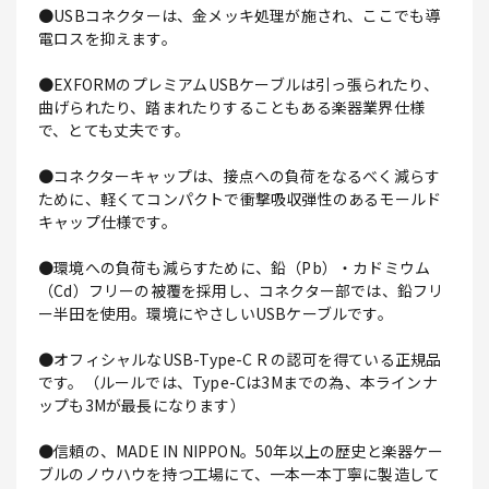
●USBコネクターは、金メッキ処理が施され、ここでも導
電ロスを抑えます。
●EXFORMのプレミアムUSBケーブルは引っ張られたり、
曲げられたり、踏まれたりすることもある楽器業界仕様
で、とても丈夫です。
●コネクターキャップは、接点への負荷をなるべく減らす
ために、軽くてコンパクトで衝撃吸収弾性のあるモールド
キャップ仕様です。
●環境への負荷も減らすために、鉛（Pb）・カドミウム
（Cd）フリーの被覆を採用し、コネクター部では、鉛フリ
ー半田を使用。環境にやさしいUSBケーブルです。
●オフィシャルなUSB-Type-C R の認可を得ている正規品
です。（ルールでは、Type-Cは3Mまでの為、本ラインナ
ップも3Mが最長になります）
●信頼の、MADE IN NIPPON。50年以上の歴史と楽器ケー
ブルのノウハウを持つ工場にて、一本一本丁寧に製造して