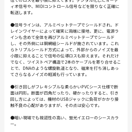
信でのロスを最小限に抑えてます。デジタル化したオーデ
ィオ信号や、MIDIコントロール信号などを限りなく正確に
転送します。
●信号ラインは、アルミペットテープでシールドされ、ド
レインワイヤーによって確実に両端に接地、更に、電源ラ
インも含めて全体を再びアルミペットテープでシールド
し、その外側には銅網組シールドが施されています。これ
らトリプルシールド方式によって、外部からのノイズを最
小限に抑えることで信号の伝導ロスも抑えます。それだけ
でなく、ツイストペア構造で2本のケーブルを寄り合せるこ
とで、DNAのような螺旋軌道となり、磁束を打ち消しあっ
てさらなるノイズの軽減も行っています。
●引き回しがフレキシブルな柔らかいPVCシース仕様で断
面は円形。断面が四角だったり、硬かったりすると、引き
回し方によっては、機材のUSBジャックに負荷がかかり接
触不良の心配がありますが、その点は安心です。
●暗い現場でも視認性の高い、蛍光イエローのシースカラ
ー。