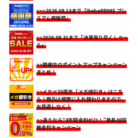
>>>2026.08.13まで「IkebePRIME プレ
ミアム感謝祭」
>>2026.08.31まで「決算売り尽くしセー
ル」
>>開催中のポイントアップキャンペーン
まとめ！
>>イケベ50周年「メガ値引き」はこち
ら！商品は頻繁に入れ替わりますので、
お見逃しなく！
>>迷うなら“4年間金利ゼロ！”最長48回
無金利キャンペーン