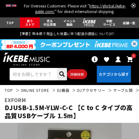
For Overseas Customers: Please visit "
https://global.ikebe-
gakki.com/
" for direct international shipping.
買う
売る
イベント
学割
TOP
店舗一覧
ストア
中古買取
動画
サービス
【重要】熊本県で発生した地震に伴う配送の遅延について(
07月29日
更新)
0
詳細検索
TOP
ONLINE STORE
DJ機器
DJアクセサリー
ケーブル類
EXFORM
DJUSB-1.5M-YLW-C-C 【C to C タイプの高
品質USBケーブル 1.5m】
エレキギター
アコギ/エレアコ