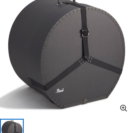
ベース
ウクレレ
ドラム
パーカッション
キーボード
電子ピアノ
管楽器
その他楽器
アンプ
エフェクター
DJ機器
DTM