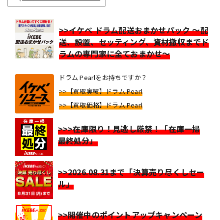
>>イケベ ドラム配送おまかせパック ～配
送、設置、セッティング、資材撤収までド
ラムの専門家に全ておまかせ～
ドラム Pearlをお持ちですか？
>>【買取実績】ドラム Pearl
>>【買取価格】ドラム Pearl
>>>在庫限り！見逃し厳禁！「在庫一掃
最終処分」
>>2026.08.31まで「決算売り尽くしセー
ル」
>>開催中のポイントアップキャンペーン