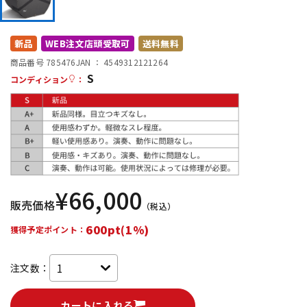
DTM オンライン納品
レコーディング機器
新品
WEB注文店頭受取可
送料無料
配信/ライブ機器
楽器アクセサリ
商品番号 785476
JAN ：
4549312121264
S
コンディション
：
中古
ヴィンテージ
¥
66,000
販売価格
（税込）
600pt(1%)
獲得予定ポイント：
注文数：
カートに入れる