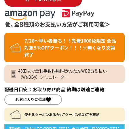
7/28～早い者勝ち！！先着1000枚限定 全品
対象5％OFFクーポン！！！※無くなり次第
終了
48回まで金利手数料無料!かんたんWEB分割払い
（WeBBy）シミュレーター
配送日目安：お取り寄せ商品 納期は別途ご連絡
お気に入りに追加
使えるクーポンあるかも"クーポンBOX"を確認