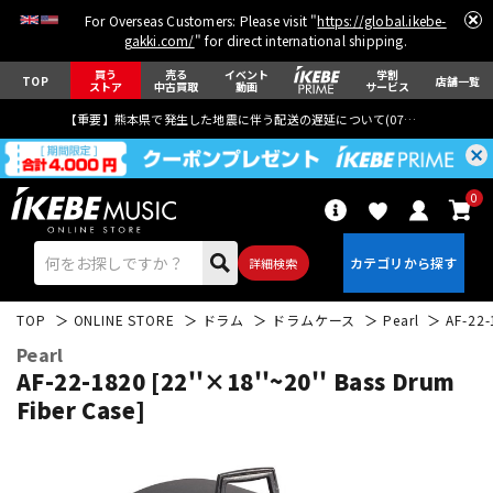
For Overseas Customers: Please visit "
https://global.ikebe-
gakki.com/
" for direct international shipping.
買う
売る
イベント
学割
TOP
店舗一覧
ストア
中古買取
動画
サービス
【重要】熊本県で発生した地震に伴う配送の遅延について(
07月29日
更新)
0
詳細検索
TOP
ONLINE STORE
ドラム
ドラムケース
Pearl
AF-22-
Pearl
AF-22-1820 [22''×18''~20'' Bass Drum
Fiber Case]
エレキギター
アコギ/エレアコ