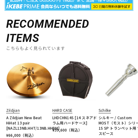
RECOMMENDED
ITEMS
こちらもよく見られています
Zildjian
HARD CASE
Schilke
A Zildjian New Beat
LHDCHN14S [14 スネアド
シルキー / Custom
HiHat 13 pair
ラム用ハードケース]
MOST（モスト）シリ
[NAZL13NB.HHT/13NB.HHBM]
1S SP トランペット用
¥
39,600
（税込）
スピース
¥
66,000
（税込）