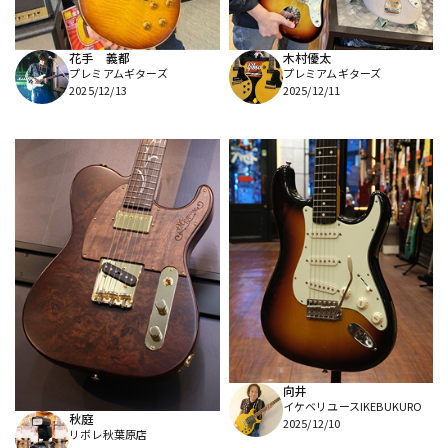
花手 義都
木村優太
プレミアムギターズ
プレミアムギターズ
2025/12/13
2025/12/11
向井
イケベリユースIKEBUKURO
秋庭
2025/12/10
リボレ秋葉原店