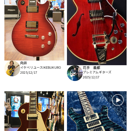
向井
イケベリユースIKEBUKURO
花手 義都
プレミアムギターズ
2025/12/17
2025/12/17