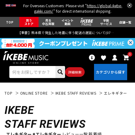
For Overseas Customers: Please visit "
https://global.ikebe-
gakki.com/
" for direct international shipping.
買う
売る
イベント
学割
TOP
店舗一覧
ストア
中古買取
動画
サービス
【重要】熊本県で発生した地震に伴う配送の遅延について(
07月29日
更新)
0
詳細検索
TOP
ONLINE STORE
IKEBE STAFF REVIEWS
エレキギター
IKEBE
STAFF REVIEWS
エレキギター
アコギ/エレアコ
エレキギター #エレキギター
レビュー一覧 新着順