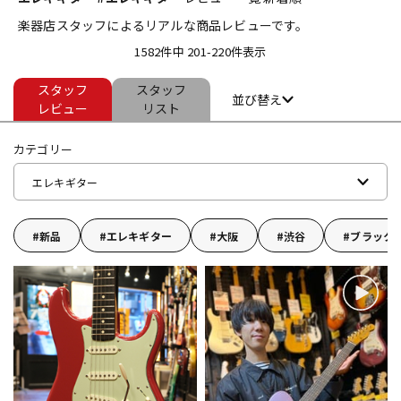
楽器店スタッフによるリアルな商品レビューです。
ベース
ウクレレ
1582件中 201-220件表示
スタッフ
スタッフ
ドラム
パーカッション
並び替え
レビュー
リスト
カテゴリー
キーボード
電子ピアノ
エレキギター
管楽器
その他楽器
新品
エレキギター
大阪
渋谷
ブラック
アンプ
エフェクター
DJ機器
DTM