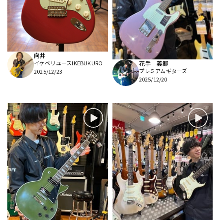
DTM オンライン納品
レコーディング機器
配信/ライブ機器
楽器アクセサリ
向井
イケベリユースIKEBUKURO
花手 義都
プレミアムギターズ
2025/12/23
中古
ヴィンテージ
2025/12/20