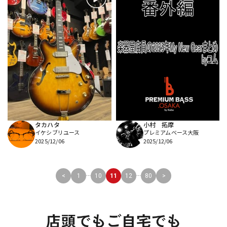
タカハタ
小村 拓摩
イケシブリユース
プレミアムベース大阪
2025/12/06
2025/12/06
...
...
<
1
10
11
12
80
>