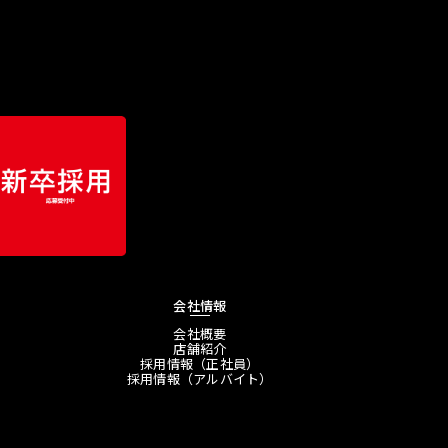
会社情報
会社概要
店舗紹介
採用情報（正社員）
採用情報（アルバイト）